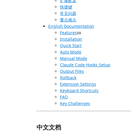
扩展配置
快捷键
常见问题
重点难点
English Documentation
Features
xx
Installation
Quick Start
Auto Mode
Manual Mode
Claude Code Hooks Setup
Output Files
Rollback
Extension Settings
Keyboard Shortcuts
FAQ
Key Challenges
中文文档