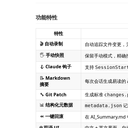
功能特性
特性
🎬
自动录制
自动追踪文件变更，
🖐️
手动快照
保留手动模式，精确
🪝
Claude 钩子
支持
SessionStar
📝
Markdown
每次会话生成易读的
摘要
🔧
Git Patch
生成标准
changes.
📊
结构化元数据
记
metadata.json
⏪
一键回滚
在 AI_Summary
🌐
双语 UI
中文 + 英文界面，自动