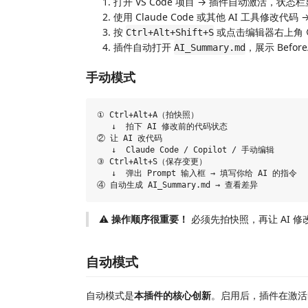
打开 VS Code 项目 → 插件自动激活，状态
使用 Claude Code 或其他 AI 工具修改
按
或点击编辑器右上角 
Ctrl+Alt+Shift+S
插件自动打开
，展示 Before
AI_Summary.md
手动模式
① Ctrl+Alt+A（拍快照）

   ↓  拍下 AI 修改前的代码状态

② 让 AI 改代码

   ↓  Claude Code / Copilot / 手动编辑

③ Ctrl+Alt+S（保存变更）

   ↓  弹出 Prompt 输入框 → 填写你给 AI 的指令

⚠️
操作顺序很重要！
必须先拍快照，再让 AI 修
自动模式
自动模式是
本插件的核心创新
。启用后，插件在激活