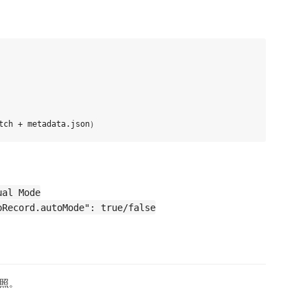
ual Mode
oRecord.autoMode": true/false
快照。