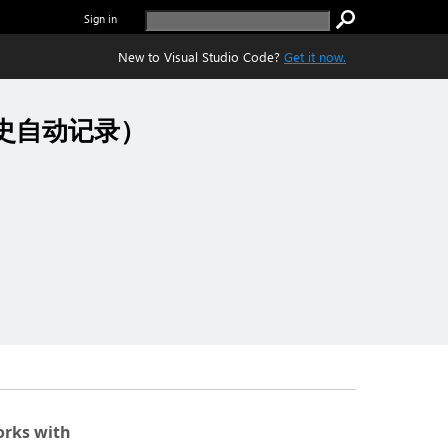
Sign in
New to Visual Studio Code?
Get it now.
码变更历史自动记录）
rks with