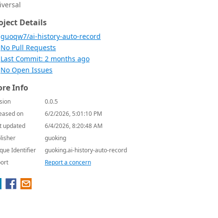
iversal
oject Details
guoqw7/ai-history-auto-record
No Pull Requests
Last Commit: 2 months ago
No Open Issues
re Info
sion
0.0.5
eased on
6/2/2026, 5:01:10 PM
t updated
6/4/2026, 8:20:48 AM
lisher
guoking
que Identifier
guoking.ai-history-auto-record
ort
Report a concern