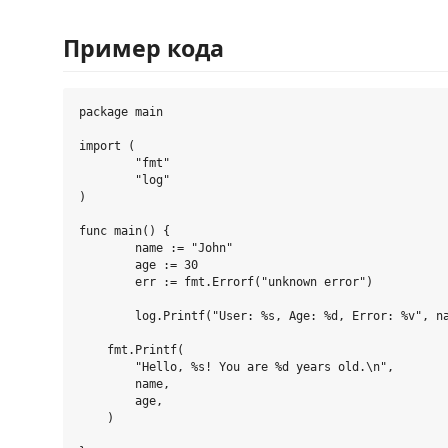
Пример кода
package main

import (

	"fmt"

	"log"

)

func main() {

	name := "John"

	age := 30

	err := fmt.Errorf("unknown error")

	log.Printf("User: %s, Age: %d, Error: %v", name, age, err)

    fmt.Printf(

        "Hello, %s! You are %d years old.\n",

        name,

        age,

    )
