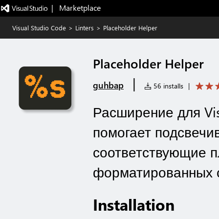
|   Marketplace
Visual Studio Code
>
Linters
>
Placeholder Helper
Placeholder Helper
|
guhbap
56 installs
|
Расширение для Vis
помогает подсвечи
соответствующие п
форматированных 
Installation