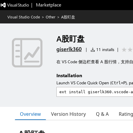
|   Marketplace
Visual Studio Code
>
Other
>
A股盯盘
A股盯盘
giserlk360
|
11 installs
|
在 VS Code 侧边栏查看 A 股行情
Installation
Launch VS Code Quick Open (
), p
Ctrl+P
Overview
Version History
Q & A
Ratin