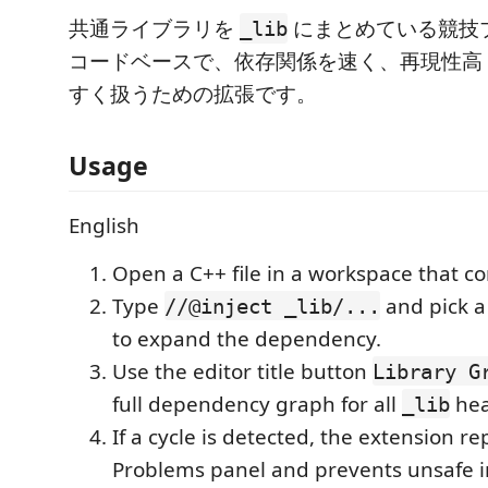
共通ライブラリを
にまとめている競技
_lib
コードベースで、依存関係を速く、再現性高
すく扱うための拡張です。
Usage
English
Open a C++ file in a workspace that c
Type
and pick a
//@inject _lib/...
to expand the dependency.
Use the editor title button
Library G
full dependency graph for all
hea
_lib
If a cycle is detected, the extension rep
Problems panel and prevents unsafe in