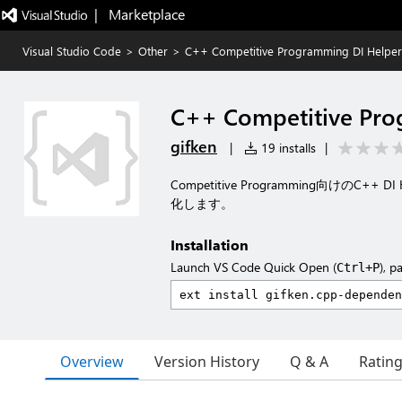
|   Marketplace
Visual Studio Code
>
Other
>
C++ Competitive Programming DI Helper
C++ Competitive Pro
gifken
|
19 installs
|
Competitive Programming向けのC
化します。
Installation
Launch VS Code Quick Open (
), p
Ctrl+P
Overview
Version History
Q & A
Ratin