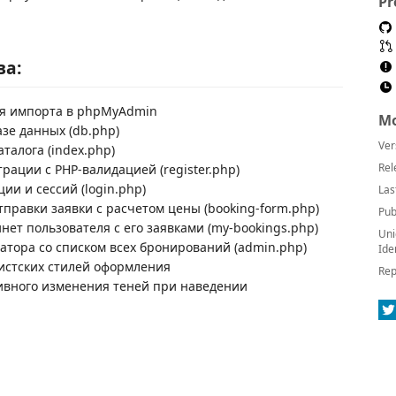
Pr
ва:
ля импорта в phpMyAdmin
Mo
зе данных (db.php)
Ver
аталога (index.php)
Rel
рации с PHP-валидацией (register.php)
ии и сессий (login.php)
Las
тправки заявки с расчетом цены (booking-form.php)
Pub
нет пользователя с его заявками (my-bookings.php)
Uni
атора со списком всех бронирований (admin.php)
Ide
истских стилей оформления
Rep
тивного изменения теней при наведении