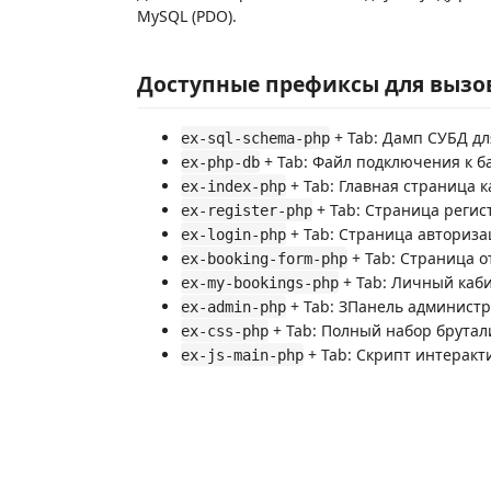
MySQL (PDO).
Доступные префиксы для вызо
+ Tab: Дамп СУБД д
ex-sql-schema-php
+ Tab: Файл подключения к ба
ex-php-db
+ Tab: Главная страница к
ex-index-php
+ Tab: Страница регист
ex-register-php
+ Tab: Страница авторизац
ex-login-php
+ Tab: Страница о
ex-booking-form-php
+ Tab: Личный каби
ex-my-bookings-php
+ Tab: ЗПанель администр
ex-admin-php
+ Tab: Полный набор брутал
ex-css-php
+ Tab: Скрипт интерак
ex-js-main-php