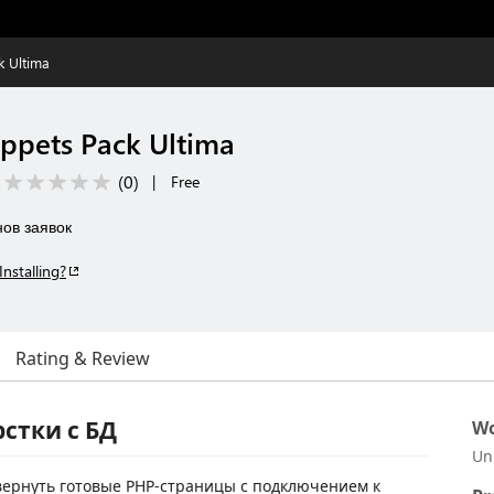
k Ultima
ippets Pack Ultima
(
0
)
|
Free
ов заявок
Installing?
Rating & Review
стки с БД
Wo
Un
вернуть готовые PHP-страницы с подключением к