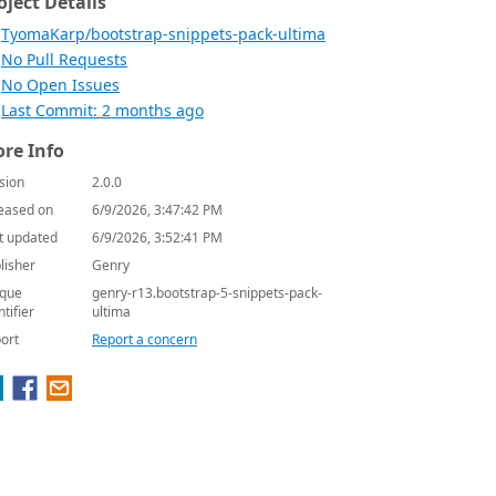
oject Details
TyomaKarp/bootstrap-snippets-pack-ultima
No Pull Requests
No Open Issues
Last Commit: 2 months ago
re Info
sion
2.0.0
eased on
6/9/2026, 3:47:42 PM
t updated
6/9/2026, 3:52:41 PM
lisher
Genry
que
genry-r13.bootstrap-5-snippets-pack-
ntifier
ultima
ort
Report a concern