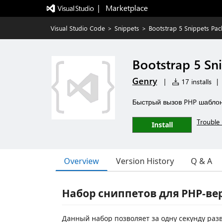
|   Marketplace
Visual Studio Code
>
Snippets
>
Bootstrap 5 Snippets Pac
Bootstrap 5 Sn
Genry
|
17 installs
|
Быстрый вызов PHP шаблон
Trouble 
Install
Overview
Version History
Q & A
Набор сниппетов для PHP-вер
Данный набор позволяет за одну секунду раз