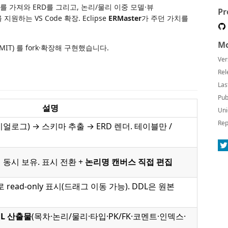
를 가져와 ERD를 그리고, 논리/물리 이중 모델·뷰
Pr
 지원하는 VS Code 확장. Eclipse
ERMaster
가 주던 가치를
Mo
MIT) 를 fork·확장해 구현했습니다.
Ver
Rel
Las
Pub
설명
Uni
Rep
다이얼로그) → 스키마 추출 → ERD 렌더. 테이블만 /
동시 보유. 표시 전환 +
논리명 캔버스 직접 편집
ead-only 표시(드래그 이동 가능). DDL은 원본
TML 산출물
(목차·논리/물리·타입·PK/FK·코멘트·인덱스·