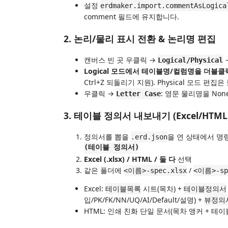
설정
erdmaker.import.commentAsLogica
comment 필드에 유지합니다.
2. 논리/물리 표시 전환 & 논리명 편집
캔버스 빈 곳 우클릭 →
Logical/Physical
Logical 모드에서 테이블명/컬럼명을 더블
Ctrl+Z 되돌리기 지원). Physical 모드 편
우클릭 →
: 영문 물리명을 None 
Letter Case
3. 테이블 정의서 내보내기 (Excel/HTML
정의서를 뽑을
을 연 상태에서 명
.erd.json
(테이블 정의서)
Excel (.xlsx) / HTML / 둘 다
선택
같은 폴더에
/
<이름>-spec.xlsx
<이름>-sp
Excel:
시트(목차) +
테이블목록
테이블정의서
입/PK/FK/NN/UQ/AI/Default/설명) +
뷰정의
HTML: 인쇄 친화 단일 문서(목차 앵커 + 테이블