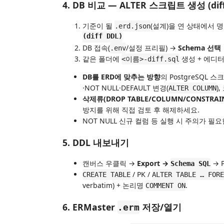
4. DB 비교 — ALTER 스크립트 생성 (diff
기준이 될
(설계)을 연 상태에서 
.erd.json
(diff DDL)
DB 접속(
/설정 프리필) →
Schema 선택
.env
같은 폴더에
생성 + 에디
<이름>-diff.sql
DB를 ERD에 맞추는 방향
의 PostgreSQL 
·NOT NULL·DEFAULT 변경(
)
ALTER COLUMN
삭제류(DROP TABLE/COLUMN/CONSTRAI
방지를 위해 직접 검토 후 해제하세요.
NOT NULL 신규 컬럼 등 실행 시 주의가 필
5. DDL 내보내기
캔버스 우클릭 →
Export →
→ P
Schema SQL
/ PK /
CREATE TABLE
ALTER TABLE … FORE
verbatim) + 논리명
.
COMMENT ON
6. ERMaster
저장/열기
.erm