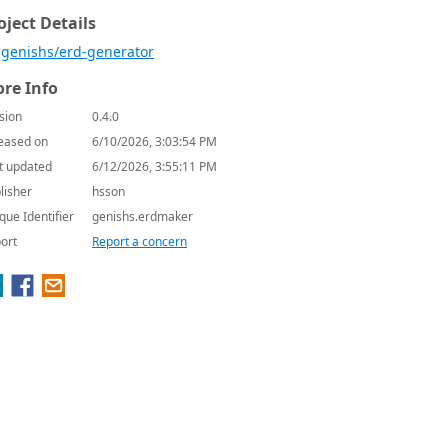
oject Details
genishs/erd-generator
re Info
sion
0.4.0
eased on
6/10/2026, 3:03:54 PM
t updated
6/12/2026, 3:55:11 PM
lisher
hsson
que Identifier
genishs.erdmaker
ort
Report a concern