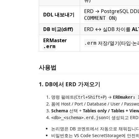
ERD → PostgreSQL DD
DDL 내보내기
)
COMMENT ON
DB 비교(diff)
ERD ↔ 실DB 차이를
A
ERMaster
저장/열기(타입·논
.erm
.erm
사용법
1. DB에서 ERD 가져오기
명령 팔레트(
) →
Ctrl+Shift+P
ERDmaker: 
폼에 Host / Port / Database / User / Pas
Schema
선택 +
Tables only / Tables + Vie
이 생성되고 ER
<db>_<schema>.erd.json
논리명은 DB 코멘트에서 자동으로 채워집니다(테이
비밀번호는 VS Code SecretStorage에 