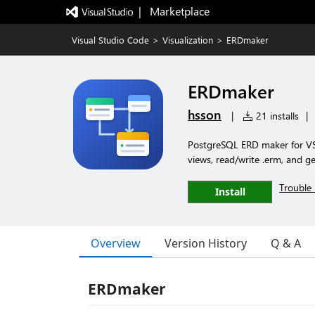
|   Marketplace
Visual Studio Code
>
Visualization
>
ERDmaker
ERDmaker
hsson
|
21 installs
|
PostgreSQL ERD maker for VS
views, read/write .erm, and g
Trouble 
Install
Overview
Version History
Q & A
ERDmaker