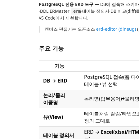
PostgreSQL 전용 ERD 도구
— DB에 접속해 스키마
·DDL·ERMaster
·테이블 정의서·DB 비교(diff)를
.erm
VS Code에서 재현합니다.
캔버스 편집기는 오픈소스
erd-editor (dineug)
(
주요 기능
기능
PostgreSQL 접속(폼 
DB → ERD
테이블+뷰 선택
논리/물리
논리명(업무용어)+물리명 
이중명
테이블처럼 컬럼/타입으로 r
뷰(View)
정의 그대로
ERD →
Excel(xlsx)/H
테이블 정의서
뷰)