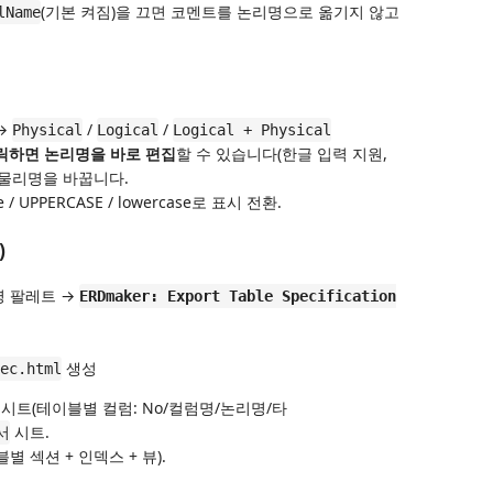
(기본 켜짐)을 끄면 코멘트를 논리명으로 옮기지 않고
lName
→
/
/
Physical
Logical
Logical + Physical
클릭하면 논리명을 바로 편집
할 수 있습니다(한글 입력 지원,
집은 물리명을 바꿉니다.
/ UPPERCASE / lowercase로 표시 전환.
)
령 팔레트 →
ERDmaker: Export Table Specification
생성
ec.html
시트(테이블별 컬럼: No/컬럼명/논리명/타
시트.
서
별 섹션 + 인덱스 + 뷰).