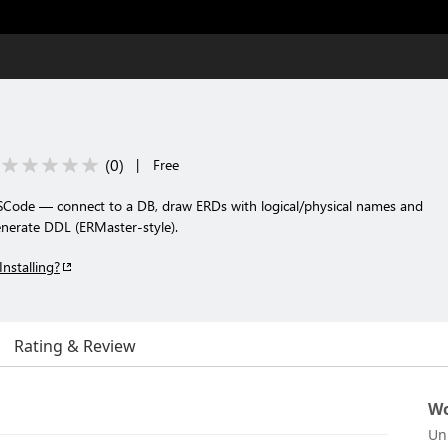
(
0
)
|
Free
Code — connect to a DB, draw ERDs with logical/physical names and
enerate DDL (ERMaster-style).
Installing?
Rating & Review
Wo
Un