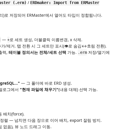
/
aster (.erm)
ERDmaker: Import from ERMaster
리)로 저장되어 ERMaster에서 열어도 타입이 정합됩니다.
—
로 세트 생성, 더블클릭 이름변경, x 삭제.
]
+
가/제거. 탭 전환 시 그 세트만 표시(👁로 숨김↔흐림 전환).
출력,
테이블 정의서는 전체/세트 선택
가능.
저장/열기에
.erm
greSQL…"
— 그 폴더에 바로 ERD 생성.
다이얼로그에서
"현재 파일에 채우기"
(내용 대체) 선택 가능.
 배치(force).
드 정렬 — 넘치면 다음 장으로 이어 배치, export 잘림 방지.
 없음), 뷰 노드 드래그 이동.