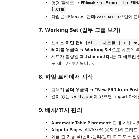
명령 팔레트 →
ERDmaker: Export to ERM
(.erm)
타입은 ERMaster 관례(
+길이 분
varchar(n)
7. Working Set (업무 그룹 보기)
캔버스
하단 탭바
[All | 세트들 | + | 👁
테이블 우클릭 → Working Set
으로 세트에 추
세트가 활성일 때
Schema SQL은 그 세트만
도 세트가 보존됩니다.
8. 파일 트리에서 시작
탐색기
폴더 우클릭 → "New ERD from Post
열려 있는
이 있으면 Import 
.erd.json
9. 배치/표시 편의
Automatic Table Placement
: 관계 기반 자동
Align to Pages
: A4/A3/B4 용지 단위 그리
이름 칸 자동 폭(논리/물리/둘다 모드 모두 잘림