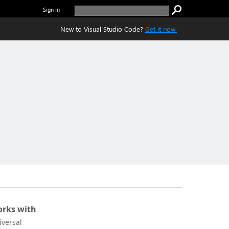
Sign in
New to Visual Studio Code?
Get it now.
rks with
iversal