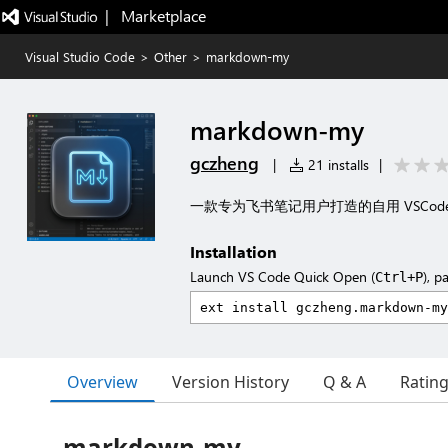
|   Marketplace
Visual Studio Code
>
Other
>
markdown-my
markdown-my
gczheng
|
21 installs
|
一款专为飞书笔记用户打造的自用 VSCode
Installation
Launch VS Code Quick Open (
), p
Ctrl+P
Overview
Version History
Q & A
Ratin
markdown-my