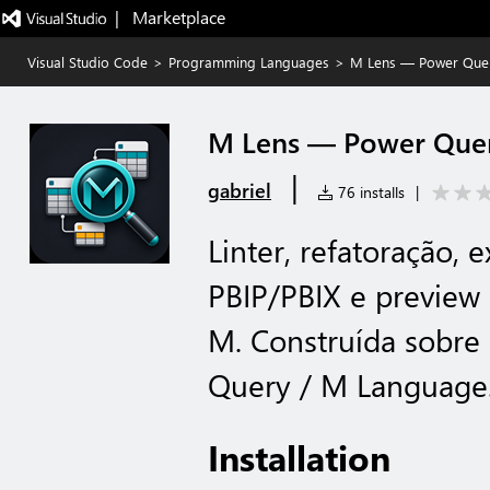
|   Marketplace
Visual Studio Code
>
Programming Languages
>
M Lens — Power Quer
M Lens — Power Quer
|
gabriel
76 installs
|
Linter, refatoração, 
PBIP/PBIX e preview
M. Construída sobre 
Query / M Language
Installation