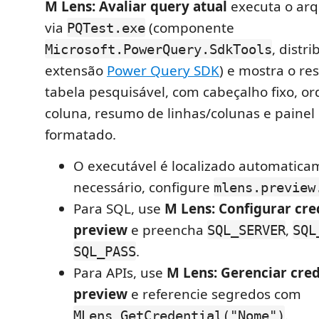
M Lens: Avaliar query atual
executa o ar
via
(componente
PQTest.exe
, distr
Microsoft.PowerQuery.SdkTools
extensão
Power Query SDK
) e mostra o r
tabela pesquisável, com cabeçalho fixo, o
coluna, resumo de linhas/colunas e painel
formatado.
O executável é localizado automatica
necessário, configure
mlens.preview
Para SQL, use
M Lens: Configurar cre
preview
e preencha
,
SQL_SERVER
SQL
.
SQL_PASS
Para APIs, use
M Lens: Gerenciar cred
preview
e referencie segredos com
.
MLens_GetCredential("Nome")