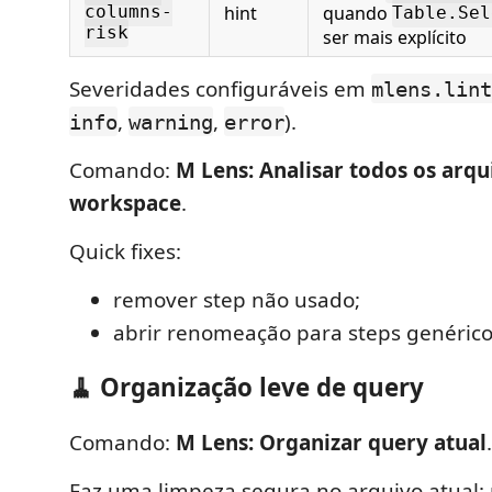
hint
quando
columns-
Table.Sel
risk
ser mais explícito
Severidades configuráveis em
mlens.lint
,
,
).
info
warning
error
Comando:
M Lens: Analisar todos os arqu
workspace
.
Quick fixes:
remover step não usado;
abrir renomeação para steps genérico
🧹 Organização leve de query
Comando:
M Lens: Organizar query atual
.
Faz uma limpeza segura no arquivo atual: