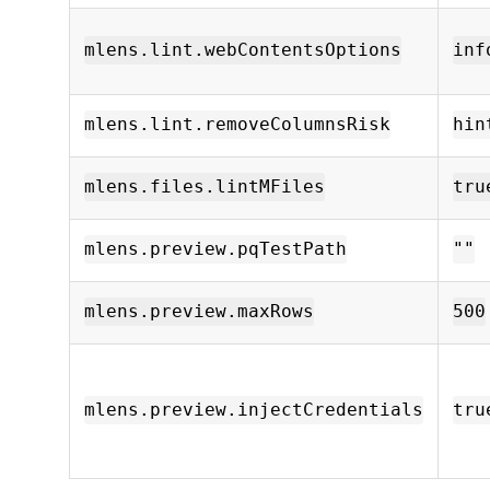
mlens.lint.webContentsOptions
inf
mlens.lint.removeColumnsRisk
hin
mlens.files.lintMFiles
tru
mlens.preview.pqTestPath
""
mlens.preview.maxRows
500
mlens.preview.injectCredentials
tru