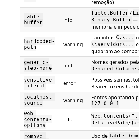
remoção)
/
Table.Buffer
Li
table-
info
— 
Binary.Buffer
buffer
memória e impede q
Caminhos
o
C:\...
hardcoded-
warning
e
\\servidor\...
path
quebram ao comparti
Nomes gerados pela
generic-
hint
step-name
Renamed Columns
Possíveis senhas, to
sensitive-
error
literal
Bearer tokens hard
Fontes apontando 
localhost-
warning
source
127.0.0.1
web-
Web.Contents(".
info
contents-
/
RelativePath
Qu
options
Uso de
Table.Rem
remove-