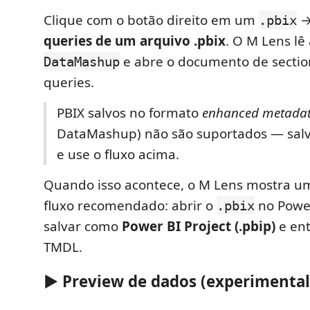
Clique com o botão direito em um
.pbix
queries de um arquivo .pbix
. O M Lens lê
e abre o documento de sectio
DataMashup
queries.
PBIX salvos no formato
enhanced metada
DataMashup) não são suportados — sa
e use o fluxo acima.
Quando isso acontece, o M Lens mostra u
fluxo recomendado: abrir o
no Power
.pbix
salvar como
Power BI Project (.pbip)
e ent
TMDL.
▶️ Preview de dados (experimenta