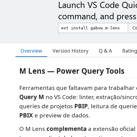
Launch VS Code Qui
command, and press 
C
Overview
Version History
Q & A
Ratin
M Lens — Power Query Tools
Ferramentas que faltavam para trabalha
Query M
no VS Code: linter, extração/sinc
queries de projetos
PBIP
, leitura de queri
PBIX
e preview de dados.
O M Lens
complementa
a extensão oficial