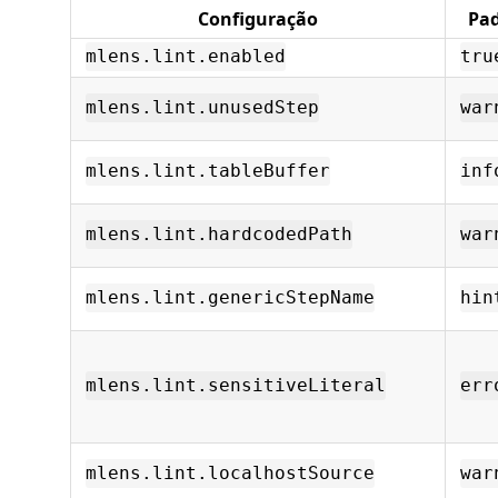
Configuração
Pa
mlens.lint.enabled
tru
mlens.lint.unusedStep
war
mlens.lint.tableBuffer
inf
mlens.lint.hardcodedPath
war
mlens.lint.genericStepName
hin
mlens.lint.sensitiveLiteral
err
mlens.lint.localhostSource
war