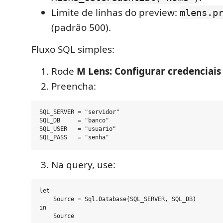
Limite de linhas do preview:
mlens.p
(padrão 500).
Fluxo SQL simples:
Rode
M Lens: Configurar credenciais
Preencha:
SQL_SERVER = "servidor"

SQL_DB     = "banco"

SQL_USER   = "usuario"

Na query, use:
let

    Source = Sql.Database(SQL_SERVER, SQL_DB)

in
