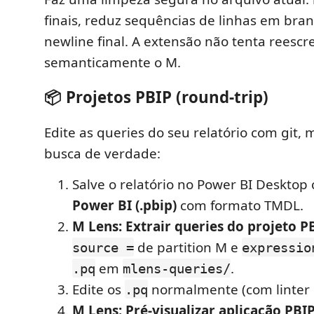
finais, reduz sequências de linhas em bra
newline final. A extensão não tenta reescr
semanticamente o M.
📦 Projetos PBIP (round-trip)
Edite as queries do seu relatório com git, m
busca de verdade:
Salve o relatório no Power BI Deskto
Power BI (.pbip)
com formato TMDL.
M Lens: Extrair queries do projeto P
de partition M e
source =
expressio
em
.
.pq
mlens-queries/
Edite os
normalmente (com linter e
.pq
M Lens: Pré-visualizar aplicação PBI