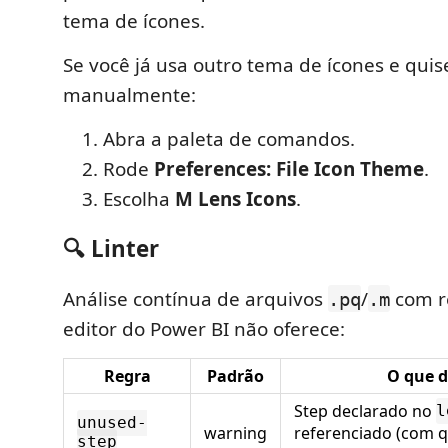
tema de ícones.
Se você já usa outro tema de ícones e quis
manualmente:
Abra a paleta de comandos.
Rode
Preferences: File Icon Theme
.
Escolha
M Lens Icons
.
🔍 Linter
Análise contínua de arquivos
/
com r
.pq
.m
editor do Power BI não oferece:
Regra
Padrão
O que d
Step declarado no
l
unused-
warning
referenciado (com qu
step