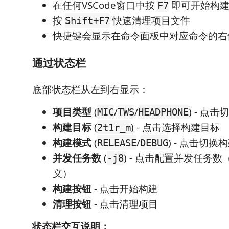
在任何VSCode窗口中按
即可开始构
F7
按
快速清理项目文件
Shift+F7
快捷键会显示在命令面板中对应命令的右
通过状态栏
底部状态栏从左到右显示：
项目类型
(
/
/
) - 点
MIC
TWS
HEADPHONE
构建目标
(
) - 点击选择构建目标
2t1r_m
构建模式
(
/
) - 点击切换
RELEASE
DEBUG
并发任务数
(
) - 点击配置并发任务数（1
-j8
义）
构建按钮
- 点击开始构建
清理按钮
- 点击清理项目
状态栏交互说明：