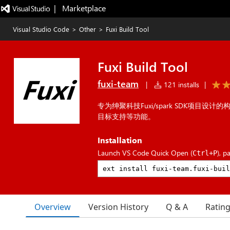
|   Marketplace
Visual Studio Code
>
Other
>
Fuxi Build Tool
Fuxi Build Tool
fuxi-team
|
121 installs
|
专为绅聚科技Fuxi/spark SDK项目
目标支持等功能。
Installation
Launch VS Code Quick Open (
), p
Ctrl+P
Overview
Version History
Q & A
Ratin