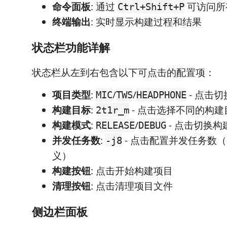
命令面板
: 通过
可访问所
Ctrl+Shift+P
终端输出
: 实时显示构建过程和结果
状态栏功能详解
状态栏从左到右包含以下可点击的配置项：
项目类型
:
/
/
- 点击
MIC
TWS
HEADPHONE
构建目标
:
- 点击选择不同的构建
2t1r_m
构建模式
:
/
- 点击切换构
RELEASE
DEBUG
并发任务数
:
- 点击配置并发任务数（1/4
-j8
义）
构建按钮
: 点击开始构建项目
清理按钮
: 点击清理项目文件
侧边栏面板