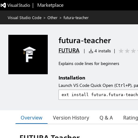
|   Marketplace
Visual Studio Code
>
Other
>
futura-teacher
futura-teacher
FUTURA
|
4 installs
|
Explains code lines for beginners
Installation
Launch VS Code Quick Open (
), p
Ctrl+P
Overview
Version History
Q & A
Ratin
FUTURA Teacher