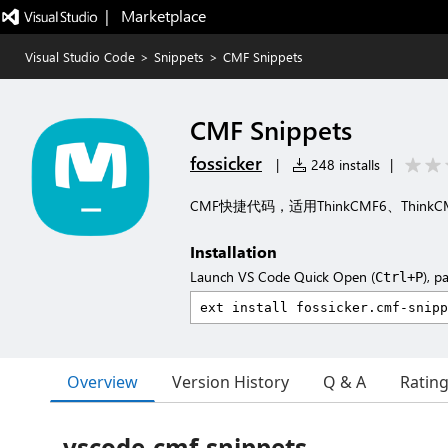
|   Marketplace
Visual Studio Code
>
Snippets
>
CMF Snippets
CMF Snippets
fossicker
|
248 installs
|
CMF快捷代码，适用ThinkCMF6、ThinkCM
Installation
Launch VS Code Quick Open (
), p
Ctrl+P
Overview
Version History
Q & A
Ratin
vscode-cmf-snippets