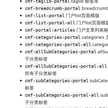
taglib 标签库
cmf-taglib-portal
breadcru
cmf-breadcrumb-portal
门户list页面模版
cmf-list-portal
门户list页面
cmf-list-portal-all
门户文章列表
cmf-portal:articles
categori
cmf-categories-portal
categ
cmf-categories-portal-all
allS
cmf-allSubCategories-portal
子分类标签
cmf-allSubCategories-portal-all
所有子分类标签
subCat
cmf-subCategories-portal
标签
sub
cmf-subCategories-portal-all
子分类标签