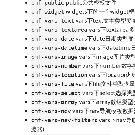
public公共模板文件
cmf-public
widgets下的一个widget
cmf-widget
vars下text文本类型变
cmf-vars-text
vars下textar
cmf-vars-textarea
vars下date日期类型
cmf-vars-date
vars下dateti
cmf-vars-datetime
vars下image图片类
cmf-vars-image
vars下number数
cmf-vars-number
vars下locati
cmf-vars-location
vars下file文件类型变
cmf-vars-file
vars下select选择
cmf-vars-select
vars下array数组类
cmf-vars-array
vars下nav导航模板数据
cmf-vars-nav
vars下nav
cmf-vars-nav-filters
滤器)