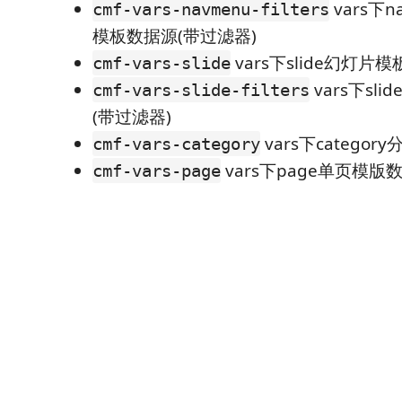
vars下
cmf-vars-navmenu-filters
模板数据源(带过滤器)
vars下slide幻灯片
cmf-vars-slide
vars下sl
cmf-vars-slide-filters
(带过滤器)
vars下catego
cmf-vars-category
vars下page单页模版
cmf-vars-page