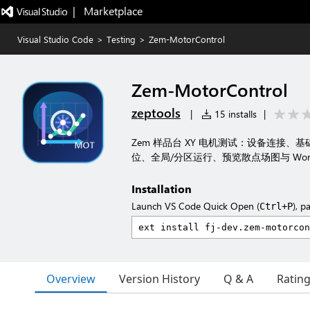
|   Marketplace
Visual Studio Code
>
Testing
>
Zem-MotorControl
Zem-MotorControl
zeptools
|
15 installs
|
Zem 样品台 XY 电机测试：设备连接、
位、全局/分区运行、预览散点场图与 Wor
Installation
Launch VS Code Quick Open (
), p
Ctrl+P
Overview
Version History
Q & A
Ratin