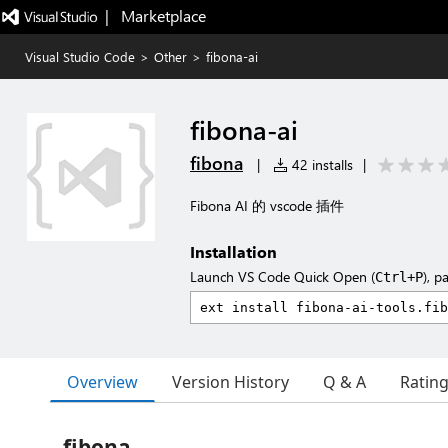
|   Marketplace
Visual Studio Code
>
Other
>
fibona-ai
fibona-ai
fibona
|
42 installs
|
Fibona AI 的 vscode 插件
Installation
Launch VS Code Quick Open (
), p
Ctrl+P
Overview
Version History
Q & A
Ratin
fibona