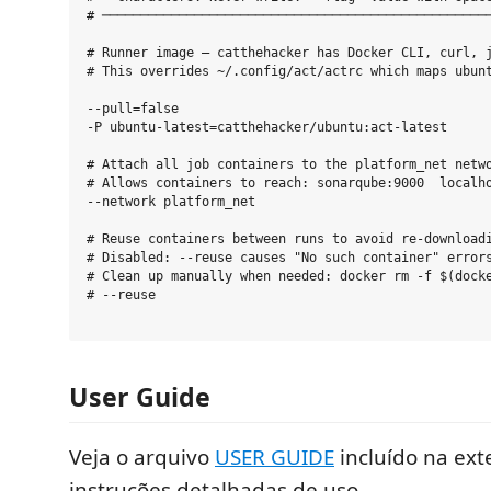
# ───────────────────────────────────────────────────
# Runner image — catthehacker has Docker CLI, curl, j
# This overrides ~/.config/act/actrc which maps ubunt
--pull=false

-P ubuntu-latest=catthehacker/ubuntu:act-latest

# Attach all job containers to the platform_net netwo
# Allows containers to reach: sonarqube:9000  localho
--network platform_net

# Reuse containers between runs to avoid re-downloadi
# Disabled: --reuse causes "No such container" errors
# Clean up manually when needed: docker rm -f $(docke
# --reuse

User Guide
Veja o arquivo
USER GUIDE
incluído na ext
instruções detalhadas de uso.