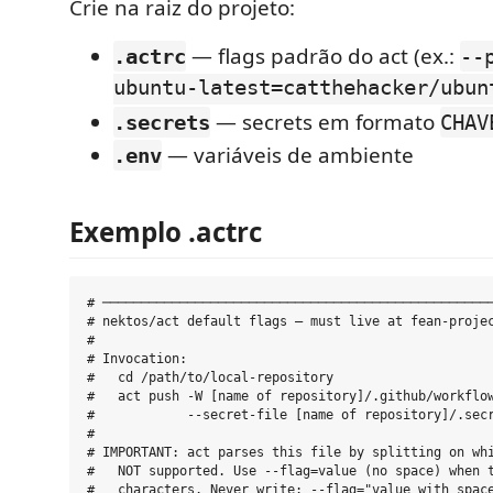
Crie na raiz do projeto:
— flags padrão do act (ex.:
.actrc
--
ubuntu-latest=catthehacker/ubun
— secrets em formato
.secrets
CHAV
— variáveis de ambiente
.env
Exemplo .actrc
# ───────────────────────────────────────────────────
# nektos/act default flags — must live at fean-projec
#

# Invocation:

#   cd /path/to/local-repository

#   act push -W [name of repository]/.github/workflow
#            --secret-file [name of repository]/.secr
#

# IMPORTANT: act parses this file by splitting on whi
#   NOT supported. Use --flag=value (no space) when t
#   characters. Never write: --flag="value with space