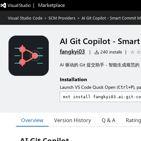
|   Marketplace
Visual Studio Code
>
SCM Providers
>
AI Git Copilot - Smart Commit 
AI Git Copilot - Sma
fangkyi03
|
240 installs
|
AI 驱动的 Git 提交助手 - 智能生成规范的
Installation
Launch VS Code Quick Open (
), p
Ctrl+P
Overview
Version History
Q & A
Ratin
AI Git Copilot