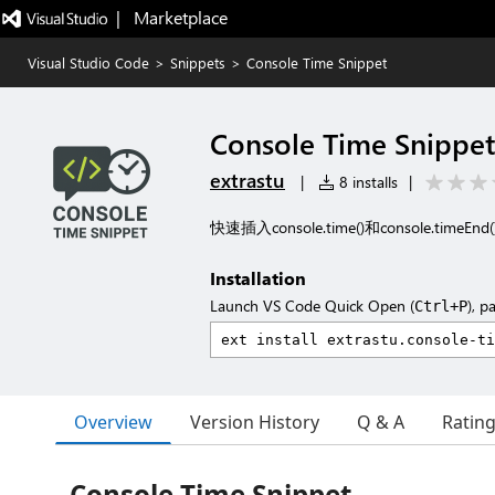
|   Marketplace
Visual Studio Code
>
Snippets
>
Console Time Snippet
Console Time Snippet
extrastu
|
8 installs
|
快速插入console.time()和console.timeE
Installation
Launch VS Code Quick Open (
), p
Ctrl+P
Overview
Version History
Q & A
Ratin
Console Time Snippet