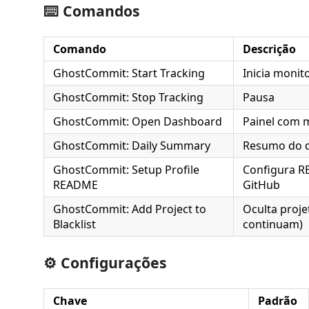
⌨️ Comandos
Comando
Descrição
GhostCommit: Start Tracking
Inicia moni
GhostCommit: Stop Tracking
Pausa
GhostCommit: Open Dashboard
Painel com m
GhostCommit: Daily Summary
Resumo do d
GhostCommit: Setup Profile
Configura R
README
GitHub
GhostCommit: Add Project to
Oculta proj
Blacklist
continuam)
⚙️ Configurações
Chave
Padrão