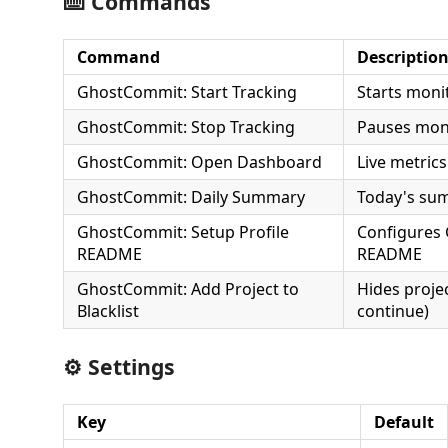
⌨️ Commands
Command
Descriptio
GhostCommit: Start Tracking
Starts moni
GhostCommit: Stop Tracking
Pauses mon
GhostCommit: Open Dashboard
Live metrics
GhostCommit: Daily Summary
Today's su
GhostCommit: Setup Profile
Configures 
README
README
GhostCommit: Add Project to
Hides proje
Blacklist
continue)
⚙️ Settings
Key
Default