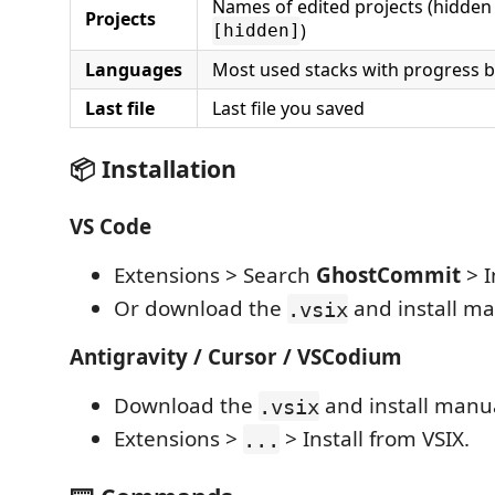
Names of edited projects (hidden
Projects
)
[hidden]
Languages
Most used stacks with progress b
Last file
Last file you saved
📦 Installation
VS Code
Extensions > Search
GhostCommit
> I
Or download the
and install ma
.vsix
Antigravity / Cursor / VSCodium
Download the
and install manua
.vsix
Extensions >
> Install from VSIX.
...