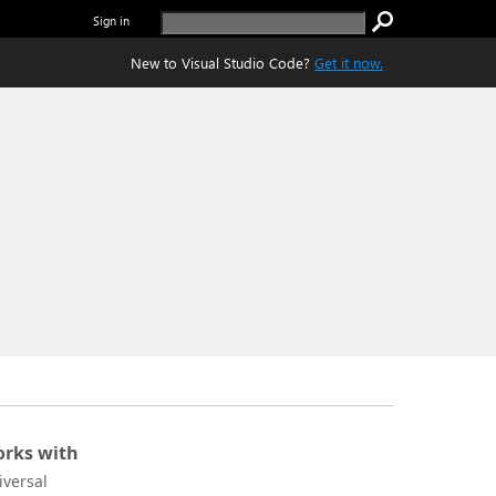
Sign in
New to Visual Studio Code?
Get it now.
rks with
iversal