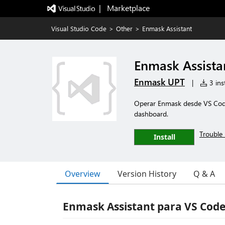
|   Marketplace
Visual Studio Code
>
Other
>
Enmask Assistant
Enmask Assista
Enmask UPT
|
3 inst
Operar Enmask desde VS Code
dashboard.
Trouble 
Install
Overview
Version History
Q & A
Enmask Assistant para VS Cod