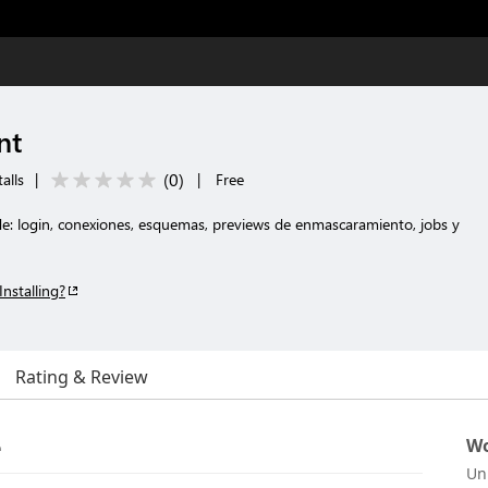
nt
(
0
)
alls
|
|
Free
: login, conexiones, esquemas, previews de enmascaramiento, jobs y
Installing?
Rating & Review
e
Wo
Un