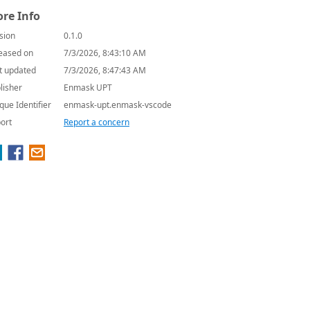
re Info
sion
0.1.0
eased on
7/3/2026, 8:43:10 AM
t updated
7/3/2026, 8:47:43 AM
lisher
Enmask UPT
que Identifier
enmask-upt.enmask-vscode
ort
Report a concern