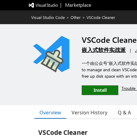
|   Marketplace
Visual Studio Code
>
Other
>
VSCode Cleaner
VSCode Cleane
嵌入式软件实战派
|
一个由公众号“嵌入式软件实战派”开
to manage and clean VSCode cac
free up disk space with an intu
Trouble 
Install
Overview
Version History
Q & A
VSCode Cleaner