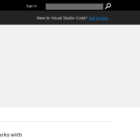
Sign in
New to Visual Studio Code?
Get it now.
rks with