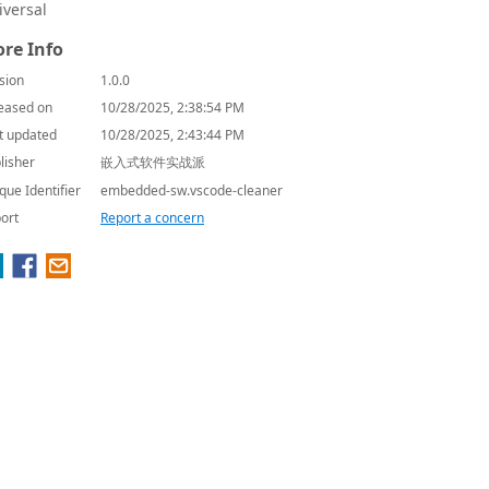
iversal
re Info
sion
1.0.0
eased on
10/28/2025, 2:38:54 PM
t updated
10/28/2025, 2:43:44 PM
lisher
嵌入式软件实战派
que Identifier
embedded-sw.vscode-cleaner
ort
Report a concern