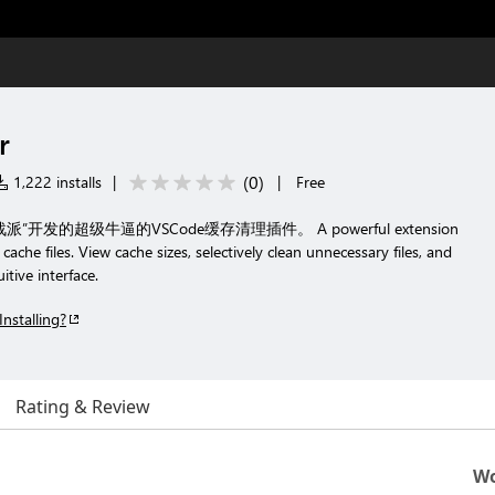
r
(
0
)
1,222 installs
|
|
Free
发的超级牛逼的VSCode缓存清理插件。 A powerful extension
he files. View cache sizes, selectively clean unnecessary files, and
itive interface.
Installing?
Rating & Review
Wo