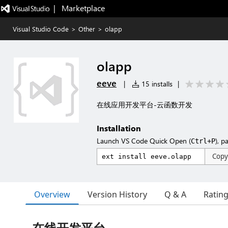
|   Marketplace
Visual Studio Code
>
Other
>
olapp
olapp
eeve
|
15 installs
|
在线应用开发平台-云函数开发
Installation
Launch VS Code Quick Open (
), p
Ctrl+P
Copy
Overview
Version History
Q & A
Ratin
在线开发平台