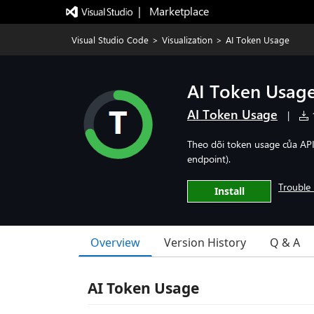
|   Marketplace
Visual Studio Code
>
Visualization
>
AI Token Usage
AI Token Usag
AI Token Usage
|
1
Theo dõi token usage của API
endpoint).
Trouble 
Install
Overview
Version History
Q & A
AI Token Usage