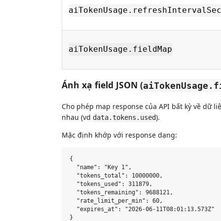
aiTokenUsage.refreshIntervalSe
aiTokenUsage.fieldMap
Ánh xạ field JSON (
aiTokenUsage.f
Cho phép map response của API bất kỳ về dữ liệ
nhau (vd
).
data.tokens.used
Mặc định khớp với response dạng:
{

  "name": "Key 1",

  "tokens_total": 10000000,

  "tokens_used": 311879,

  "tokens_remaining": 9688121,

  "rate_limit_per_min": 60,

  "expires_at": "2026-06-11T08:01:13.573Z"
