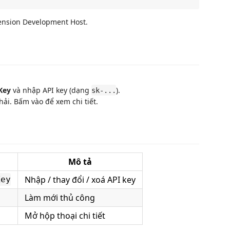
ension Development Host.
Key
và nhập API key (dạng
).
sk-...
hải. Bấm vào để xem chi tiết.
Mô tả
Nhập / thay đổi / xoá API key
Key
Làm mới thủ công
Mở hộp thoại chi tiết