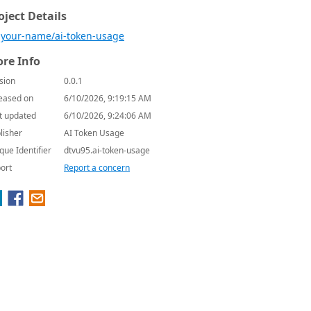
oject Details
your-name/ai-token-usage
re Info
sion
0.0.1
eased on
6/10/2026, 9:19:15 AM
t updated
6/10/2026, 9:24:06 AM
lisher
AI Token Usage
que Identifier
dtvu95.ai-token-usage
ort
Report a concern