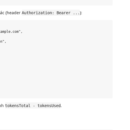
hác (header
):
Authorization: Bearer ...
ample.com",

n",

ính
.
tokensTotal - tokensUsed