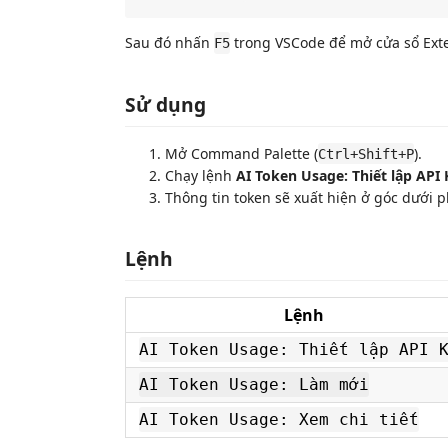
Sau đó nhấn
trong VSCode để mở cửa sổ Ext
F5
Sử dụng
Mở Command Palette (
).
Ctrl+Shift+P
Chạy lệnh
AI Token Usage: Thiết lập API 
Thông tin token sẽ xuất hiện ở góc dưới p
Lệnh
Lệnh
AI Token Usage: Thiết lập API 
AI Token Usage: Làm mới
AI Token Usage: Xem chi tiết