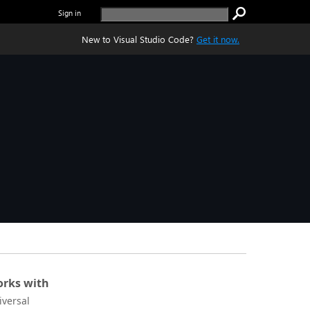
Sign in
New to Visual Studio Code?
Get it now.
rks with
iversal