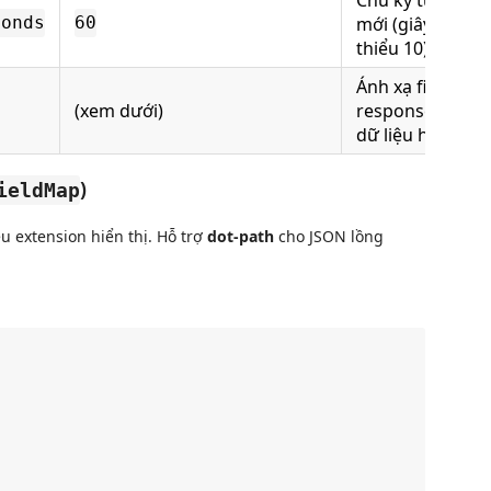
mới (giây, tối
conds
60
thiểu 10)
Ánh xạ field JSO
(xem dưới)
response sang
dữ liệu hiển thị
)
ieldMap
u extension hiển thị. Hỗ trợ
dot-path
cho JSON lồng