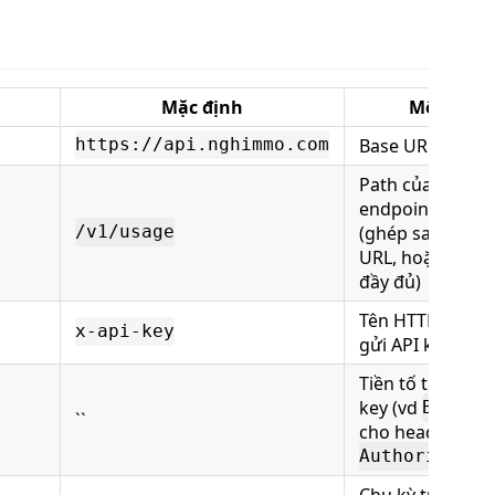
Mặc định
Mô tả
Base URL của AP
https://api.nghimmo.com
Path của
endpoint usage
(ghép sau base
/v1/usage
URL, hoặc URL
đầy đủ)
Tên HTTP heade
x-api-key
gửi API key
Tiền tố trước AP
key (vd
Bearer
``
cho header
Authorizatio
Chu kỳ tự làm