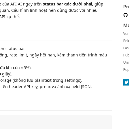
e của API AI ngay trên
status bar góc dưới phải
, giúp
Pr
quan. Cấu hình linh hoạt nên dùng được với nhiều
PI cụ thể.
Mo
Ver
Rel
Las
ên status bar.
 tổng, rate limit, ngày hết hạn, kèm thanh tiến trình màu
Pub
Uni
đỏ khi còn ≤5%).
Rep
 giây).
rage (không lưu plaintext trong settings).
, tên header API key, prefix và ánh xạ field JSON.
)