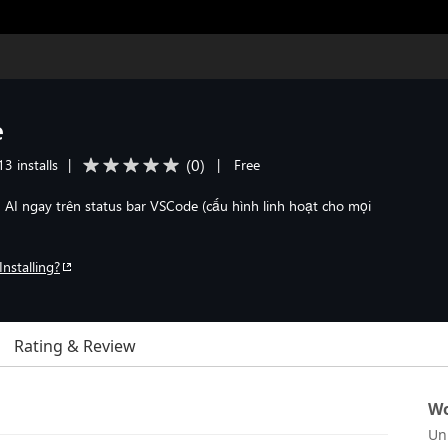
e
(
0
)
3 installs
|
|
Free
 AI ngay trên status bar VSCode (cấu hình linh hoạt cho mọi
Installing?
Rating & Review
Wo
Un