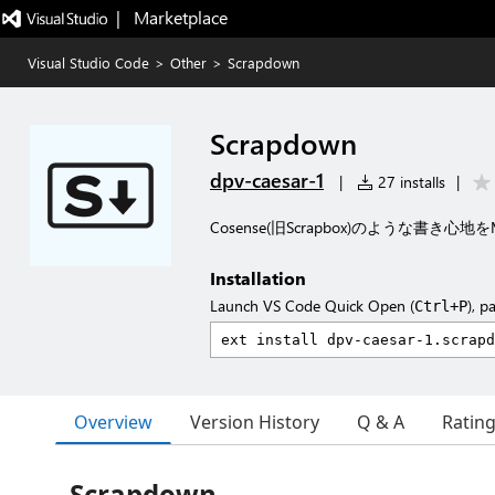
|   Marketplace
Visual Studio Code
>
Other
>
Scrapdown
Scrapdown
dpv-caesar-1
|
27 installs
|
Cosense(旧Scrapbox)のような書き心
Installation
Launch VS Code Quick Open (
), p
Ctrl+P
Overview
Version History
Q & A
Ratin
Scrapdown