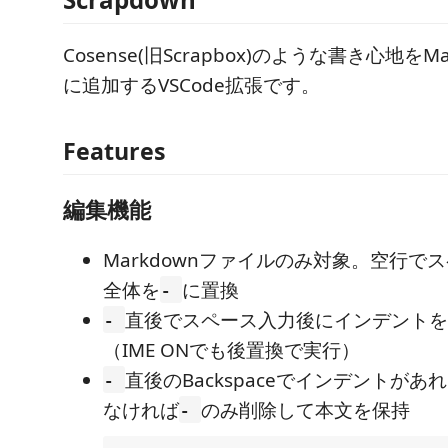
Cosense(旧Scrapbox)のような書き心地をM
に追加するVSCode拡張です。
Features
編集機能
Markdownファイルのみ対象。空行で
全体を
に置換
-
直後でスペース入力後にインデントを
-
（IME ONでも後置換で実行）
直後のBackspaceでインデントが
-
なければ
のみ削除して本文を保持
-