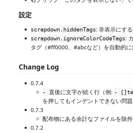
設定
: 非表示にす
scrapdown.hiddenTags
:
scrapdown.ignoreColorCodeTags
タグ（#ff0000、#abcなど）を自動的
Change Log
0.7.4
直後に文字が続く行（例:
-
- []t
を押してもインデントできない問題
0.7.3
配布物にある余計なファイルを除外
0.7.2