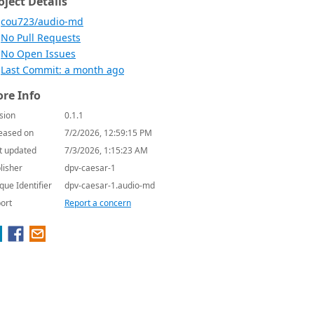
oject Details
cou723/audio-md
No Pull Requests
No Open Issues
Last Commit: a month ago
re Info
sion
0.1.1
eased on
7/2/2026, 12:59:15 PM
t updated
7/3/2026, 1:15:23 AM
lisher
dpv-caesar-1
que Identifier
dpv-caesar-1.audio-md
ort
Report a concern