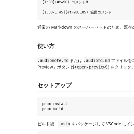
[1:30](#t=90) コメントB

通常の Markdown のスーパーセットのため、既存
使い方
または
ファイルをエ
.audionote.md
.audiomd.md
Preview」ボタン (
) をクリック
$(open-preview)
セットアップ
pnpm install

ビルド後、
をパッケージして VSCode にイ
.vsix