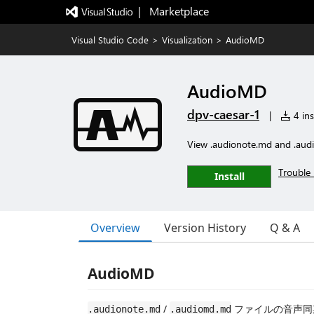
|   Marketplace
Visual Studio Code
>
Visualization
>
AudioMD
AudioMD
dpv-caesar-1
|
4 ins
View .audionote.md and .audi
Trouble 
Install
Overview
Version History
Q & A
AudioMD
/
ファイルの音声同期
.audionote.md
.audiomd.md