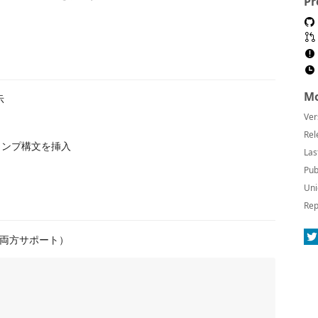
Pr
Mo
示
Ver
Rel
タンプ構文を挿入
Las
Pub
Uni
Rep
両方サポート）