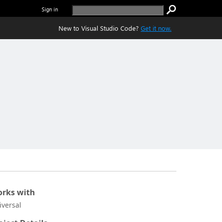
Sign in
New to Visual Studio Code?
Get it now.
rks with
iversal