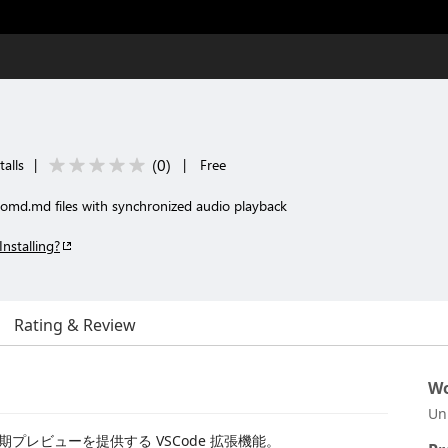
(
0
)
talls
|
|
Free
omd.md files with synchronized audio playback
Installing?
Rating & Review
Wo
Un
プレビューを提供する VSCode 拡張機能。