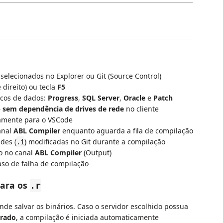
selecionados no Explorer ou Git (Source Control)
direito) ou tecla
F5
ncos de dados:
Progress
,
SQL Server
,
Oracle
e
Patch
—
sem dependência de drives de rede
no cliente
amente para o VSCode
anal
ABL Compiler
enquanto aguarda a fila de compilação
des (
) modificadas no Git durante a compilação
.i
o no canal
ABL Compiler
(Output)
aso de falha de compilação
para os
.r
onde salvar os binários. Caso o servidor escolhido possua
urado
, a compilação é iniciada automaticamente