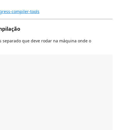
gress-compiler-tools
ompilação
js separado que deve rodar na máquina onde o

