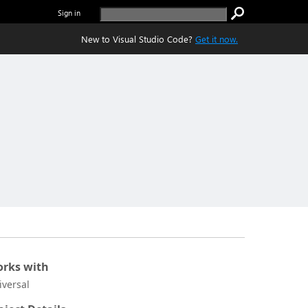
Sign in
New to Visual Studio Code?
Get it now.
rks with
iversal