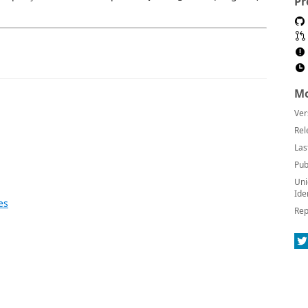
Pr
Mo
Ver
Rel
Las
Pub
Uni
Ide
es
Rep