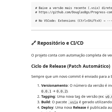
# Baixe a versão mais recente (.vsix) direto
# https://github.com/DouglasBgs/Progress-com
🔗 Repositório e CI/CD
O projeto conta com automação completa de ve
Ciclo de Release (Patch Automático)
Sempre que um novo commit é enviado para a
Versionamento
: O número da versão é 
→
).
0.0.1
0.0.2
Tagging
: Uma nova tag de versão (ex:
v0.
Build
: O pacote
é gerado utilizando
.vsix
Deploy
: Uma nova
Release
é publicada au