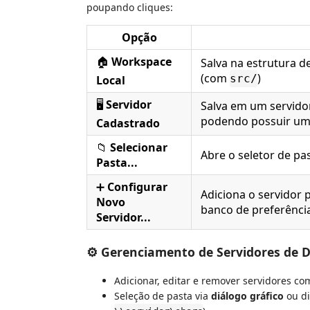
poupando cliques:
Opção
🏠
Workspace
Salva na estrutura d
(com
)
src/
Local
🖥️
Servidor
Salva em um servido
podendo possuir um 
Cadastrado
📁
Selecionar
Abre o seletor de pa
Pasta...
➕
Configurar
Adiciona o servidor 
Novo
banco de preferênci
Servidor...
⚙️ Gerenciamento de Servidores de 
Adicionar, editar e remover servidores co
Seleção de pasta via
diálogo gráfico
ou di