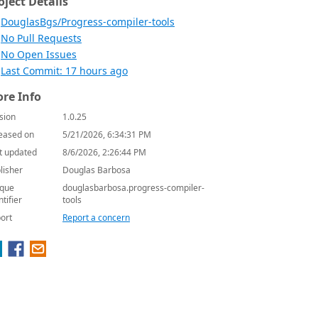
oject Details
DouglasBgs/Progress-compiler-tools
No Pull Requests
No Open Issues
Last Commit: 17 hours ago
re Info
sion
1.0.25
eased on
5/21/2026, 6:34:31 PM
t updated
8/6/2026, 2:26:44 PM
lisher
Douglas Barbosa
que
douglasbarbosa.progress-compiler-
ntifier
tools
ort
Report a concern