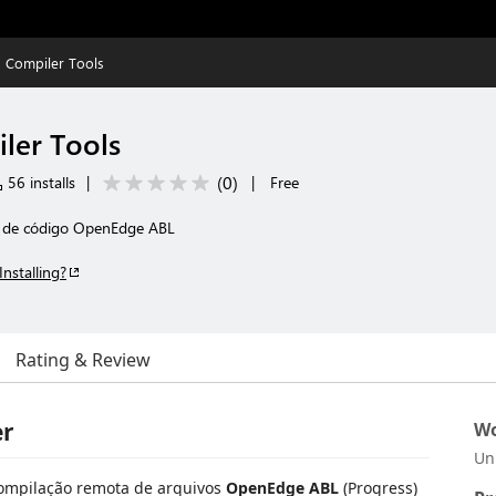
 Compiler Tools
ler Tools
(
0
)
56 installs
|
|
Free
o de código OpenEdge ABL
Installing?
Rating & Review
er
Wo
Un
compilação remota de arquivos
OpenEdge ABL
(Progress)