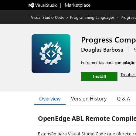
|   Marketplace
Visual Studio Code
>
Programming Languages
>
Progress
Progress Compi
Douglas Barbosa
|
Ferramentas para compilaçã
Trouble 
Install
Overview
Version History
Q & A
OpenEdge ABL Remote Compil
Extensão para Visual Studio Code que oferece 