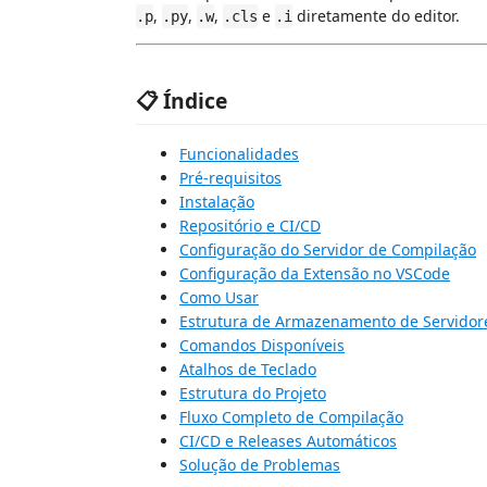
,
,
,
e
diretamente do editor.
.p
.py
.w
.cls
.i
📋 Índice
Funcionalidades
Pré-requisitos
Instalação
Repositório e CI/CD
Configuração do Servidor de Compilação
Configuração da Extensão no VSCode
Como Usar
Estrutura de Armazenamento de Servidor
Comandos Disponíveis
Atalhos de Teclado
Estrutura do Projeto
Fluxo Completo de Compilação
CI/CD e Releases Automáticos
Solução de Problemas