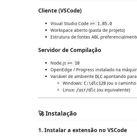
Cliente (VSCode)
Visual Studio Code
>= 1.85.0
Workspace aberto (pasta de projeto)
Estrutura de fontes ABL preferencialmen
Servidor de Compilação
Node.js
>= 18
OpenEdge / Progress instalado na máquin
Variável de ambiente
apontando para o
DLC
Windows:
(ou o caminho 
C:\dlc128
Linux:
(ou equivalente)
/usr/dlc
🚀 Instalação
1. Instalar a extensão no VSCode