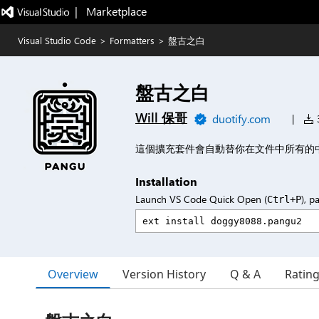
|   Marketplace
Visual Studio Code
>
Formatters
>
盤古之白
盤古之白
Will 保哥
duotify.com
|
3
這個擴充套件會自動替你在文件中所有的
Installation
Launch VS Code Quick Open (
), p
Ctrl+P
Overview
Version History
Q & A
Ratin