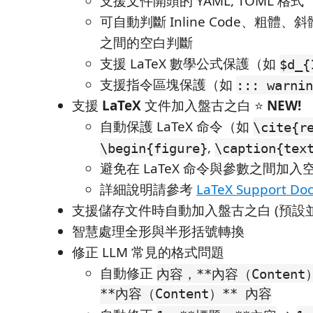
支援文件開頭的 YAML, TOML 格式
可自動判斷 Inline Code、粗體
之間的空白判斷
支援 LaTeX 數學公式保護（如
$d_{
支援指令區塊保護（如
::: warnin
支援
LaTeX
文件加入盤古之白 ⭐
NEW!
自動保護 LaTeX 命令（如
\cite{r
,
\begin{figure}
\caption{tex
避免在 LaTeX 命令與參數之間加入
詳細說明請參考
LaTeX Support Do
支援儲存文件時自動加入盤古之白 (預設
智慧處理全形與半形括號轉換
修正 LLM 常見的格式問題
自動修正
內容，**內容（Content
**內容（Content）** 內容