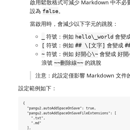
啟用鬆散格式可減少 Markdown 中不
設為
。
false
當啟用時，會減少以下字元的跳脫：
符號：例如
會變
_
hello\_world
符號：例如
會變成
[
## \[文字]
#
符號：例如
會變成
~
好開心\~
好開
浪號
的跳脫
~~刪除線~~
注意：此設定僅影響 Markdown 文
設定範例如下：
{

  "pangu2.autoAddSpaceOnSave": true,

  "pangu2.autoAddSpaceOnSaveFileExtensions": [

    ".txt",

    ".md"

  ],
