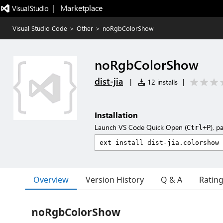
|   Marketplace
Visual Studio Code
>
Other
>
noRgbColorShow
noRgbColorShow
dist-jia
|
12 installs
|
Installation
Launch VS Code Quick Open (
), p
Ctrl+P
Overview
Version History
Q & A
Ratin
noRgbColorShow