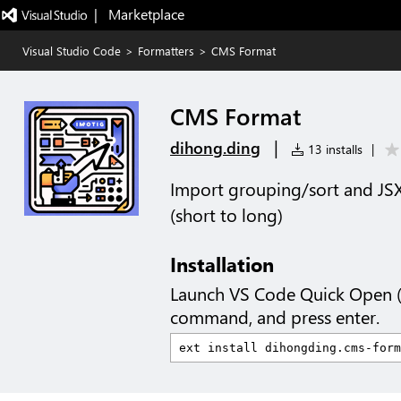
|   Marketplace
Visual Studio Code
>
Formatters
>
CMS Format
CMS Format
|
dihong.ding
13 installs
|
Import grouping/sort and JSX
(short to long)
Installation
Launch VS Code Quick Open 
command, and press enter.