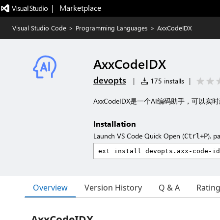
|   Marketplace
Visual Studio Code
>
Programming Languages
>
AxxCodeIDX
AxxCodeIDX
devopts
|
175 installs
|
AxxCodeIDX是一个AI编码助手，可以
Installation
Launch VS Code Quick Open (
), p
Ctrl+P
Overview
Version History
Q & A
Ratin
AxxCodeIDX