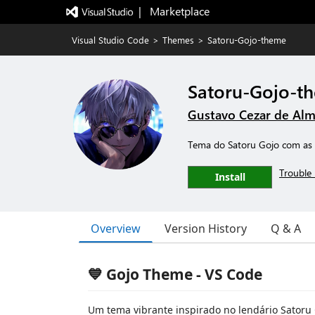
|   Marketplace
Visual Studio Code
>
Themes
>
Satoru-Gojo-theme
Satoru-Gojo-t
Gustavo Cezar de Alm
Tema do Satoru Gojo com as 
Trouble 
Install
Overview
Version History
Q & A
💙 Gojo Theme - VS Code
Um tema vibrante inspirado no lendário Satoru 