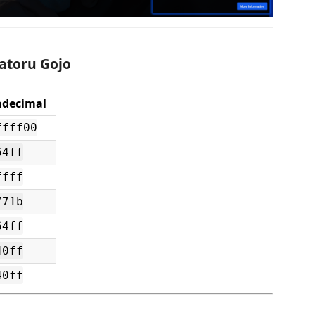
Satoru Gojo
adecimal
ffff00
64ff
ffff
771b
64ff
40ff
40ff