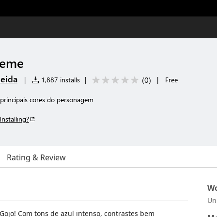
heme
eida
(
0
)
|
1,887 installs
|
|
Free
principais cores do personagem
Installing?
Rating & Review
Wo
Un
Gojo! Com tons de azul intenso, contrastes bem