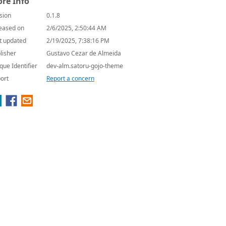
re Info
sion
0.1.8
eased on
2/6/2025, 2:50:44 AM
t updated
2/19/2025, 7:38:16 PM
lisher
Gustavo Cezar de Almeida
que Identifier
dev-alm.satoru-gojo-theme
ort
Report a concern