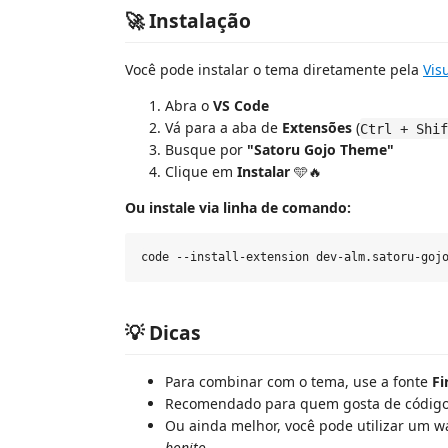
🚀 Instalação
Você pode instalar o tema diretamente pela
Vis
Abra o
VS Code
Vá para a aba de
Extensões
(
Ctrl + Shif
Busque por
"Satoru Gojo Theme"
Clique em
Instalar
🩵🔥
Ou instale via linha de comando:
💡 Dicas
Para combinar com o tema, use a fonte
Fi
Recomendado para quem gosta de códigos
Ou ainda melhor, você pode utilizar um w
bonito
.