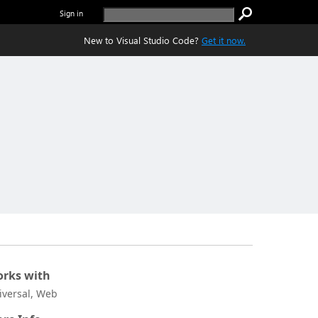
Sign in
New to Visual Studio Code?
Get it now.
rks with
iversal, Web