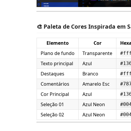
🎨 Paleta de Cores Inspirada em 
Elemento
Cor
Hex
Plano de fundo
Transparente
#ff
Texto principal
Azul
#13
Destaques
Branco
#ff
Comentários
Amarelo Esc
#78
Cor Principal
Azul
#13
Seleção 01
Azul Neon
#00
Seleção 02
Azul Neon
#00