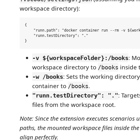
workspace directory):
{

    "runn.path": "docker container run --rm -v ${work
    "runn.testDirectory": "."

: Mo
-v ${workspaceFolder}:/books
workspace directory to
inside 
/books
: Sets the working directory
-w /books
container to
.
/books
: Targe
"runn.testDirectory": "."
files from the workspace root.
Note: Since the extension executes scenarios u
paths, the mounted workspace files inside the 
align perfectly.