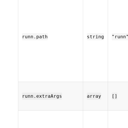
runn.path
string
"runn
runn.extraArgs
array
[]