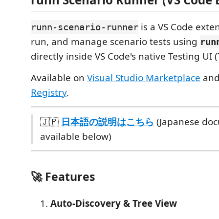
is a VS Code exten
runn-scenario-runner
run, and manage scenario tests using
run
directly inside VS Code's native Testing UI (
Available on
Visual Studio Marketplace
an
Registry
.
🇯🇵
日本語の説明はこちら
(Japanese doc
available below)
🚀 Features
Auto-Discovery & Tree View