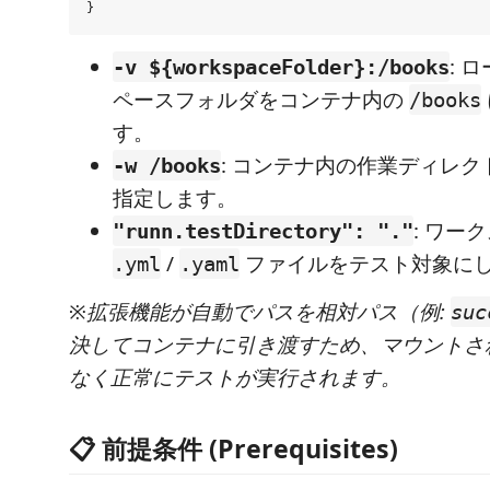
: 
-v ${workspaceFolder}:/books
ペースフォルダをコンテナ内の
/books
す。
: コンテナ内の作業ディレ
-w /books
指定します。
: ワー
"runn.testDirectory": "."
/
ファイルをテスト対象に
.yml
.yaml
※拡張機能が自動でパスを相対パス（例:
suc
決してコンテナに引き渡すため、マウントさ
なく正常にテストが実行されます。
📋 前提条件 (Prerequisites)