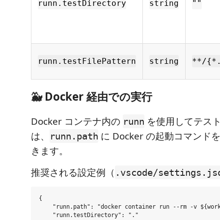
runn.testDirectory
string
""
runn.testFilePattern
string
**/{*
🐳 Docker 経由での実行
Docker コンテナ内の
を使用してテス
runn
は、
に Docker の起動コマン
runn.path
きます。
推奨される設定例（
.vscode/settings.js
{

    "runn.path": "docker container run --rm -v ${work
    "runn.testDirectory": "."
