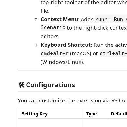
top-right toolbar of the editor w
file.
Context Menu
: Adds
runn: Run 
Scenario
to the right-click cont
editors.
Keyboard Shortcut
: Run the acti
(macOS) or
cmd+alt+r
ctrl+alt
(Windows/Linux).
🛠 Configurations
You can customize the extension via VS Cod
Setting Key
Type
Defaul