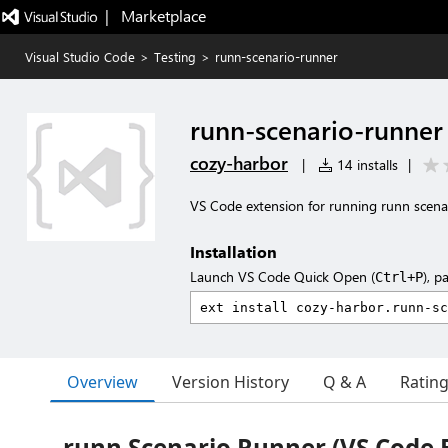
|   Marketplace
Visual Studio Code
>
Testing
>
runn-scenario-runner
runn-scenario-runner
cozy-harbor
|
14 installs
|
VS Code extension for running runn scenar
Installation
Launch VS Code Quick Open (
), p
Ctrl+P
Overview
Version History
Q & A
Ratin
runn Scenario Runner (VS Code 