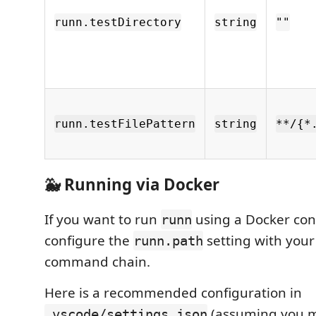
runn.testDirectory
string
""
runn.testFilePattern
string
**/{*
🐳 Running via Docker
If you want to run
using a Docker con
runn
configure the
setting with your
runn.path
command chain.
Here is a recommended configuration in
(assuming you 
.vscode/settings.json