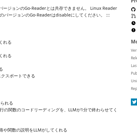
Pr
張や別のバージョンのGo-Readerとは共存できません。 Linux Reader
バージョンのGo-Readerはdisableにしてください。 :::
Mo
くれる
Ver
くれる
Rel
Las
る
Pub
エクスポートできる
Uni
Rep
められる
行の関数のコードリーディングを、LLMが1分で終わらせてく
路や関数の説明をLLMがしてくれる