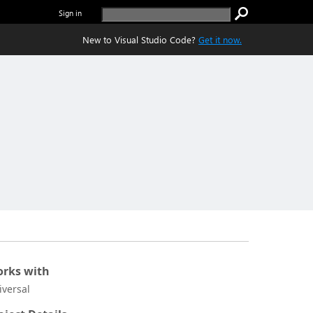
Sign in
New to Visual Studio Code?
Get it now.
rks with
iversal