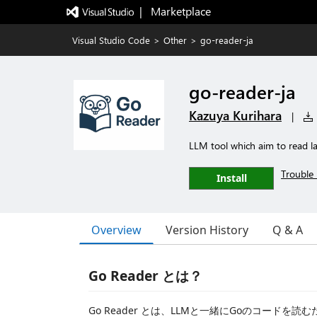
|   Marketplace
Visual Studio Code
>
Other
>
go-reader-ja
go-reader-ja
Kazuya Kurihara
|
LLM tool which aim to read l
Trouble 
Install
Overview
Version History
Q & A
Go Reader とは？
Go Reader とは、LLMと一緒にGoのコードを