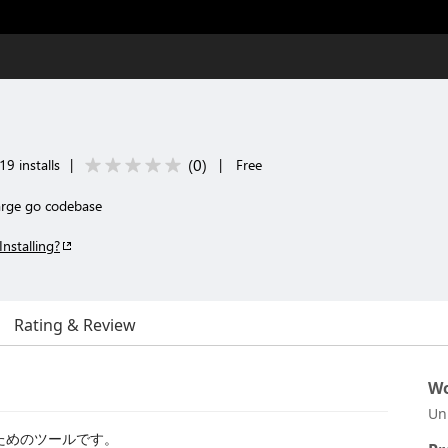
(
0
)
19 installs
|
|
Free
arge go codebase
Installing?
Rating & Review
Wo
Un
読むためのツールです。