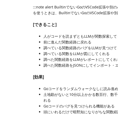
:::note alert BuiltinでないGoのVSCode拡
を使うときは、BuiltinでないGoのVSCode拡張や別の
[できること]
人がコードを読まずともLLMが関数探索して
前に進んだ関数経路に戻れる
調べている関数経路のバグをLLMが見つけて
調べている関数をLLMが図にしてくれる
調べた関数経路をLLMがレポートにしてくれ
調べた関数経路をJSONにしてインポート・
[効果]
Goコードをランダムウォークなしに読み進
土地勘がないと10分以上かかる数百行、数千
れる
Goコードのバグを見つけられる機能がある
頭にいれるだけで暗黙知になりがちな関数経