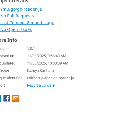
oject Details
YmBIgo/go-reader-ja
No Pull Requests
Last Commit: 8 months ago
No Open Issues
re Info
sion
1.0.1
eased on
11/30/2025, 9:56:43 AM
t updated
11/30/2025, 10:03:39 AM
lisher
Kazuya Kurihara
que Identifier
coffeecupjapan.go-reader-ja
ort
Report a concern