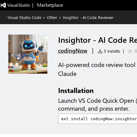
|   Marketplace
Visual Studio Code
>
Other
>
Insightor - AI Code Reviewer
Insightor - AI Code R
|
codingNow
3 installs
|
AI-powered code review tool 
Claude
Installation
Launch VS Code Quick Open 
command, and press enter.