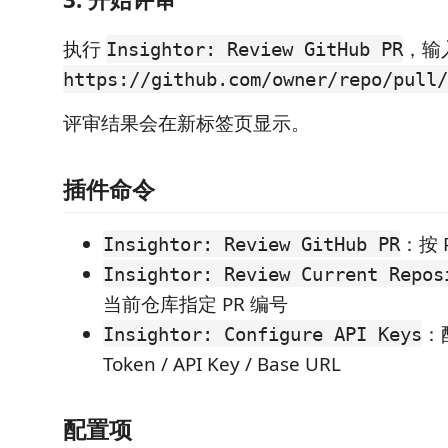
执行
，输
Insightor: Review GitHub PR
https://github.com/owner/repo/pull/
评审结果会在新标签页显示。
插件命令
：按 
Insightor: Review GitHub PR
Insightor: Review Current Repos
当前仓库指定 PR 编号
：配
Insightor: Configure API Keys
Token / API Key / Base URL
配置项