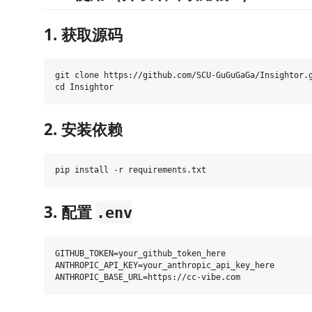
1. 获取源码
git clone https://github.com/SCU-GuGuGaGa/Insightor.g
2. 安装依赖
3. 配置
.env
GITHUB_TOKEN=your_github_token_here

ANTHROPIC_API_KEY=your_anthropic_api_key_here
