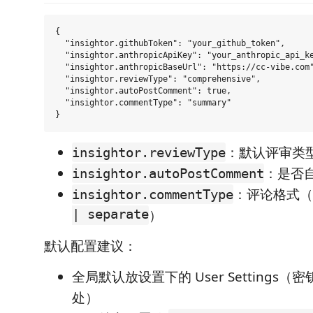
{

  "insightor.githubToken": "your_github_token",

  "insightor.anthropicApiKey": "your_anthropic_api_ke
  "insightor.anthropicBaseUrl": "https://cc-vibe.com"
  "insightor.reviewType": "comprehensive",

  "insightor.autoPostComment": true,

  "insightor.commentType": "summary"

：默认评审类
insightor.reviewType
：是否
insightor.autoPostComment
：评论格式（
insightor.commentType
| separate
）
默认配置建议：
全局默认放设置下的 User Settings
处）