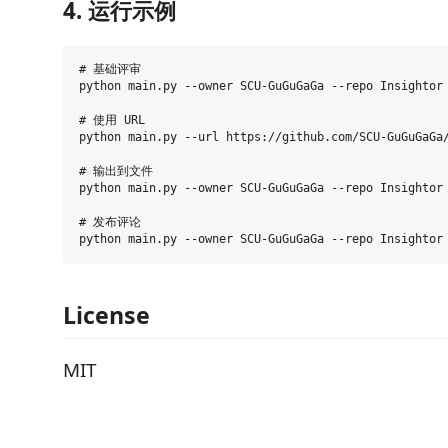
4. 运行示例
# 基础评审

python main.py --owner SCU-GuGuGaGa --repo Insightor 
# 使用 URL

python main.py --url https://github.com/SCU-GuGuGaGa/
# 输出到文件

python main.py --owner SCU-GuGuGaGa --repo Insightor 
# 发布评论

License
MIT