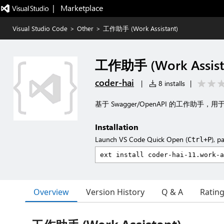
|   Marketplace
Visual Studio Code
>
Other
>
工作助手 (Work Assistant)
工作助手 (Work Assist
coder-hai
|
8 installs
|
基于 Swagger/OpenAPI 的工作助
Installation
Launch VS Code Quick Open (
), p
Ctrl+P
Overview
Version History
Q & A
Ratin