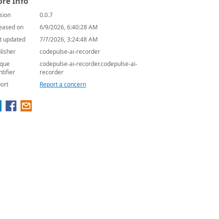
re Info
sion
0.0.7
eased on
6/9/2026, 6:40:28 AM
t updated
7/7/2026, 3:24:48 AM
lisher
codepulse-ai-recorder
que
codepulse-ai-recorder.codepulse-ai-
ntifier
recorder
ort
Report a concern