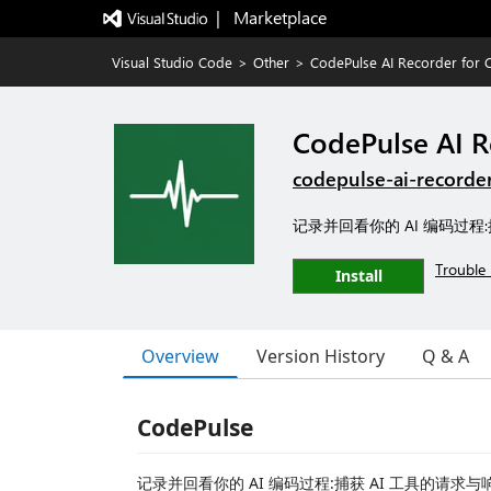
|   Marketplace
Visual Studio Code
>
Other
>
CodePulse AI Recorder for 
CodePulse AI R
codepulse-ai-recorde
记录并回看你的 AI 编码过程
Trouble 
Install
Overview
Version History
Q & A
CodePulse
记录并回看你的 AI 编码过程:捕获 AI 工具的请