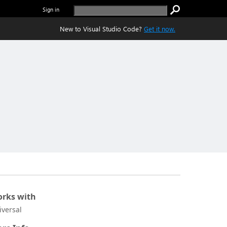
Sign in
New to Visual Studio Code?
Get it now.
rks with
iversal