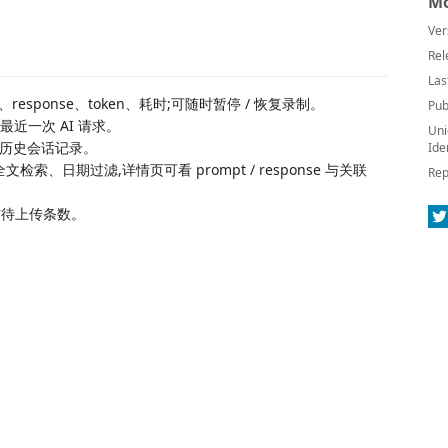
Mo
Ver
Rel
Las
t、response、token、耗时;可随时暂停 / 恢复录制。
Pub
到最近一次 AI 请求。
Uni
e 的历史会话记录。
Ide
文检索、日期过滤,详情页可看 prompt / response 与关联
Rep
与待上传条数。