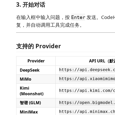
3. 开始对话
在输入框中输入问题，按
发送。Code
Enter
复，并自动调用工具完成任务。
支持的 Provider
Provider
API URL（
DeepSeek
https://api.deepseek.
MiMo
https://api.xiaomimim
Kimi
https://api.kimi.com/
(Moonshot)
智谱 (GLM)
https://open.bigmodel
MiniMax
https://api.minimax.c