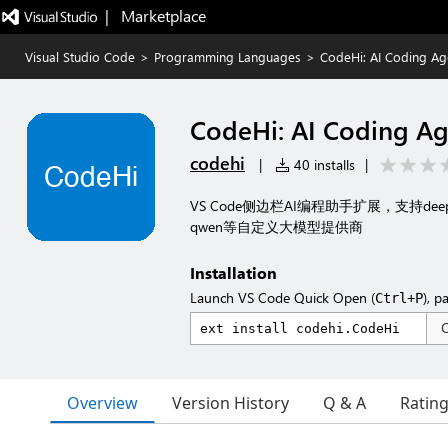
|   Marketplace
Visual Studio Code
>
Programming Languages
>
CodeHi: AI Coding Ag
CodeHi: AI Coding A
codehi
|
40 installs
|
VS Code侧边栏AI编程助手扩展，支持deeps
qwen等自定义大模型提供商
Installation
Launch VS Code Quick Open (
), p
Ctrl+P
Overview
Version History
Q & A
Ratin