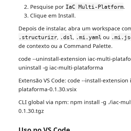
Pesquise por
.
IaC Multi-Platform
Clique em Install.
Depois de instalar, abra um workspace co
,
,
ou
.structurizr
.dsl
.mi.yaml
.mi.js
de contexto ou a Command Palette.
code --uninstall-extension iac-multi-plat
uninstall -g iac-multi-plataforma
Extensão VS Code: code --install-extension 
plataforma-0.1.30.vsix
CLI global via npm: npm install -g ./iac-mu
0.1.30.tgz
Uso no VS Code