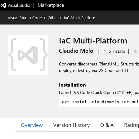
|   Marketplace
Visual Studio Code
>
Other
>
IaC Multi-Platform
IaC Multi-Platform
Claudio Melo
|
5 installs
|
Converta diagramas (PlantUML, Structuriz
deploy e destroy via VS Code ou CLI
Installation
Launch VS Code Quick Open (
), p
Ctrl+P
Overview
Version History
Q & A
Ratin