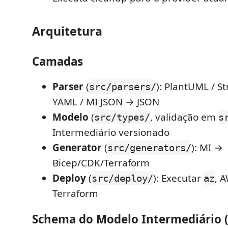
Arquitetura
Camadas
Parser
(
): PlantUML / St
src/parsers/
YAML / MI JSON → JSON
Modelo
(
, validação em
src/types/
s
Intermediário versionado
Generator
(
): MI →
src/generators/
Bicep/CDK/Terraform
Deploy
(
): Executar
, 
src/deploy/
az
Terraform
Schema do Modelo Intermediário (