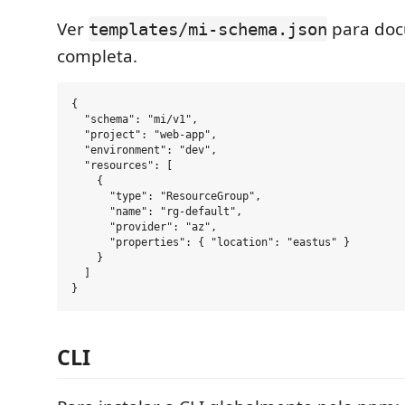
Ver
para do
templates/mi-schema.json
completa.
{

  "schema": "mi/v1",

  "project": "web-app",

  "environment": "dev",

  "resources": [

    {

      "type": "ResourceGroup",

      "name": "rg-default",

      "provider": "az",

      "properties": { "location": "eastus" }

    }

  ]

CLI