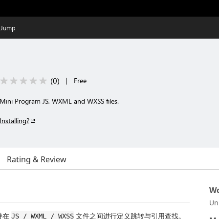
 Jump
(
0
)
|
Free
 Mini Program JS, WXML and WXSS files.
Installing?
Rating & Review
Wo
Un
持在
文件之间进行定义跳转与引用查找。
JS / WXML / WXSS