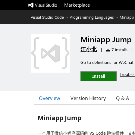
|   Marketplace
Visual Studio Code
>
Programming Languages
>
Miniapp
Miniapp Jump
江小北
|
7 installs
|
Go to definitions for WeChat
Trouble 
Install
Overview
Version History
Q & A
Miniapp Jump
一个用于微信小程序源码的 VS Code 跳转插件，支