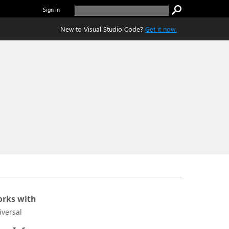
Sign in
New to Visual Studio Code?
Get it now.
rks with
iversal