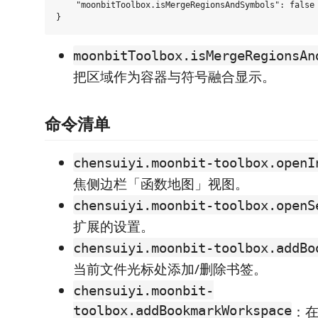
    "moonbitToolbox.isMergeRegionsAndSymbols": false

moonbitToolbox.isMergeRegionsAn
把区域作为容器与符号融合显示。
命令清单
chensuiyi.moonbit-toolbox.openI
焦侧边栏「函数地图」视图。
chensuiyi.moonbit-toolbox.openS
扩展的设置。
chensuiyi.moonbit-toolbox.addBo
当前文件光标处添加/删除书签。
chensuiyi.moonbit-
toolbox.addBookmarkWorkspace
：在