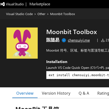
|   Marketplace
Visual Studio Code
>
Other
>
Moonbit Toolbox
Moonbit Toolbox
陈随易
chensuiyi.me
|
23 
Moonbit 符号、区域、标签与置顶导航工
Installation
Launch VS Code Quick Open (
), p
Ctrl+P
Overview
Version History
Q & A
Ratin