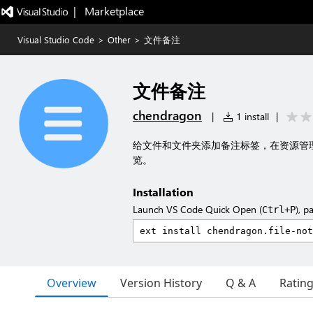
|   Marketplace
Visual Studio Code
>
Other
>
文件备注
文件备注
chendragon
|
1 install
|
给文件和文件夹添加备注标签，在资源管
览。
Installation
Launch VS Code Quick Open (
), p
Ctrl+P
Overview
Version History
Q & A
Ratin