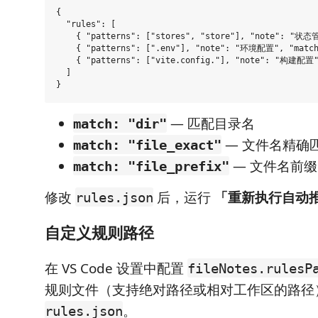
{

  "rules": [

    { "patterns": ["stores", "store"], "note": "状态管
    { "patterns": [".env"], "note": "环境配置", "match"
    { "patterns": ["vite.config."], "note": "构建配置",
  ]

— 匹配目录名
match: "dir"
— 文件名精确
match: "file_exact"
— 文件名前
match: "file_prefix"
修改
后，运行
「重新执行自动
rules.json
自定义规则路径
在 VS Code 设置中配置
fileNotes.rulesP
规则文件（支持绝对路径或相对工作区的路径
。
rules.json