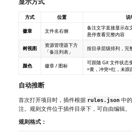
显示方式
方式
位置
说
备注文字直接显示在
徽章
文件名右侧
悬停查看完整内容
资源管理器下方
树视图
按目录层级排列，完
「备注列表」
可跟随 Git 文件状
颜色
徽章 / 图标
=黄，冲突=红，未跟
自动推断
首次打开项目时，插件根据
中的
rules.json
注。规则文件位于插件目录下，可自由编辑。
规则格式：