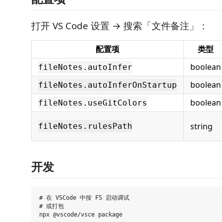
打开 VS Code 设置 → 搜索「文件备注」：
配置项
类型
boolean
fileNotes.autoInfer
boolean
fileNotes.autoInferOnStartup
boolean
fileNotes.useGitColors
string
fileNotes.rulesPath
开发
# 在 VSCode 中按 F5 启动调试

# 或打包
