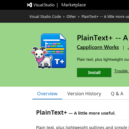
|   Marketplace
Visual Studio Code
>
Other
>
PlainText+ -- A little more us
PlainText+ -- A 
Capplicorn Works
|
Plain text, plus lightweight 
Trouble 
Install
Overview
Version History
Q & A
PlainText+
— A little more useful.
Plain text, plus lightweight outlines and simpl