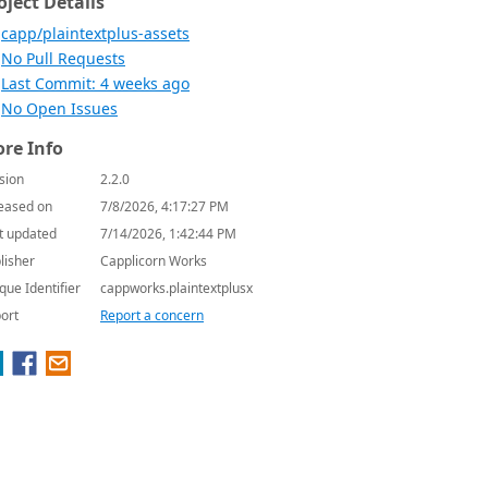
oject Details
capp/plaintextplus-assets
No Pull Requests
Last Commit: 4 weeks ago
No Open Issues
re Info
sion
2.2.0
eased on
7/8/2026, 4:17:27 PM
t updated
7/14/2026, 1:42:44 PM
lisher
Capplicorn Works
que Identifier
cappworks.plaintextplusx
ort
Report a concern