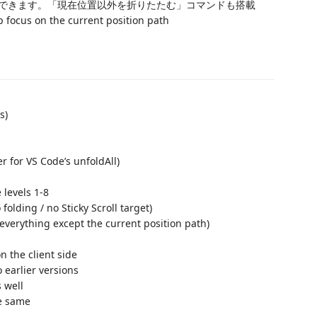
できます。「現在位置以外を折りたたむ」コマンドも搭載
 focus on the current position path
s)
 for VS Code’s unfoldAll)
 levels 1-8
folding / no Sticky Scroll target)
verything except the current position path)
n the client side
 earlier versions
 well
he same