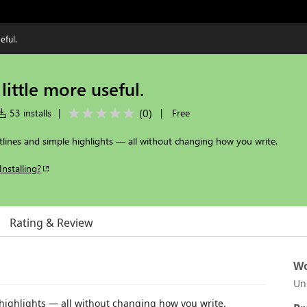
eful.
little more useful.
(
0
)
53 installs
|
|
Free
outlines and simple highlights — all without changing how you write.
Installing?
Rating & Review
Wo
Un
e highlights — all without changing how you write.