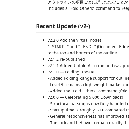
アウトラインの項目ごとに折りたたむことが
Includes a "Fold Others" command to keep
Recent Update (v2-)
v2.2.0 Add the virtual nodes
“– START –” and “– END –” (Document Edge
to the top and bottom of the outline.
v2.1.2 re-published
v2.1.1 Added Unfold All command (wrapper
v2.1.0 — Folding update
- Added Folding Range support for outline
- Level 9 remains a lightweight marker (no 
- Added the "Fold Others" command (fold e
v2.0.0 — Celebrating 5,000 Downloads!
- Structural parsing is now fully handled o
- Startup time is roughly 1/10 compared to
- General responsiveness has improved as
- The look and behavior remain exactly t