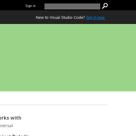
Sign in
New to Visual Studio Code?
Get it now.
rks with
iversal