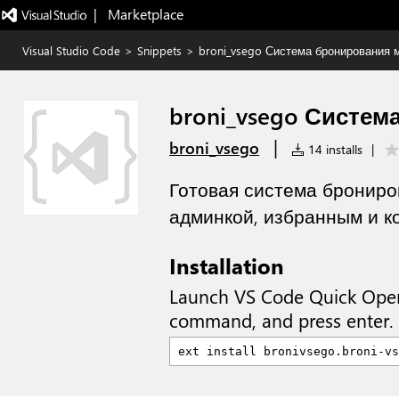
|   Marketplace
Visual Studio Code
>
Snippets
>
broni_vsego Система бронирования 
broni_vsego Систем
|
broni_vsego
14 installs
|
Готовая система брониро
админкой, избранным и к
Installation
Launch VS Code Quick Ope
command, and press enter.