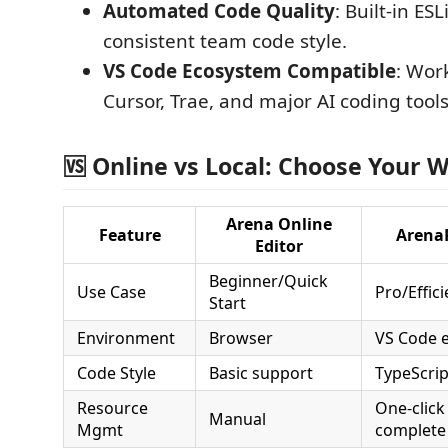
Automated Code Quality
: Built-in ESL
consistent team code style.
VS Code Ecosystem Compatible
: Wor
Cursor, Trae, and major AI coding tools
🆚 Online vs Local: Choose Your 
Arena Online
Feature
ArenaP
Editor
Beginner/Quick
Use Case
Pro/Effi
Start
Environment
Browser
VS Code 
Code Style
Basic support
TypeScri
Resource
One-click
Manual
Mgmt
complete