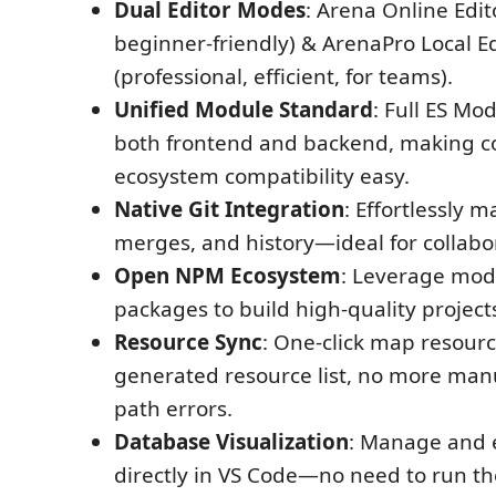
Dual Editor Modes
: Arena Online Edit
beginner-friendly) & ArenaPro Local Ed
(professional, efficient, for teams).
Unified Module Standard
: Full ES Mo
both frontend and backend, making c
ecosystem compatibility easy.
Native Git Integration
: Effortlessly 
merges, and history—ideal for collabo
Open NPM Ecosystem
: Leverage mo
packages to build high-quality projects
Resource Sync
: One-click map resourc
generated resource list, no more man
path errors.
Database Visualization
: Manage and 
directly in VS Code—no need to run t