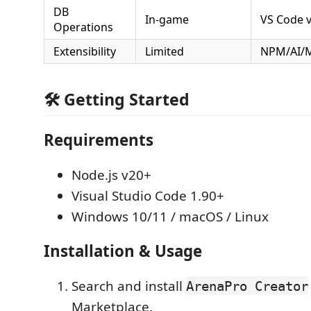
DB
In-game
VS Code v
Operations
Extensibility
Limited
NPM/AI/M
🛠️ Getting Started
Requirements
Node.js v20+
Visual Studio Code 1.90+
Windows 10/11 / macOS / Linux
Installation & Usage
Search and install
ArenaPro Creator
Marketplace.