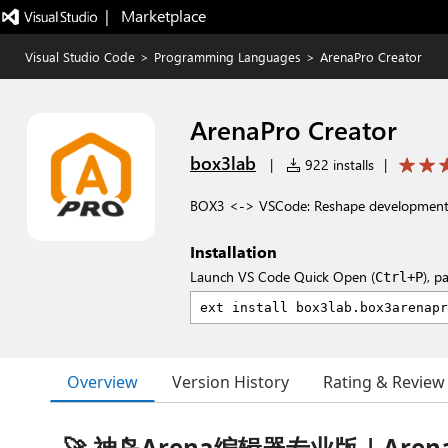
|   Marketplace
Visual Studio Code
>
Programming Languages
>
ArenaPro Creator
ArenaPro Creator
box3lab
|
922 installs
|
BOX3 <-> VSCode: Reshape development, 
Installation
Launch VS Code Quick Open (
), p
Ctrl+P
Overview
Version History
Rating & Review
🚀 神岛Arena编辑器专业版 | ArenaP