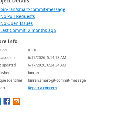
oject Details
bin-ran/smart-commit-message
No Pull Requests
No Open Issues
Last Commit: 2 months ago
re Info
sion
0.1.0
eased on
6/17/2026, 5:14:13 AM
t updated
6/17/2026, 6:24:34 AM
lisher
binran
que Identifier
binran.smart-git-commit-message
ort
Report a concern