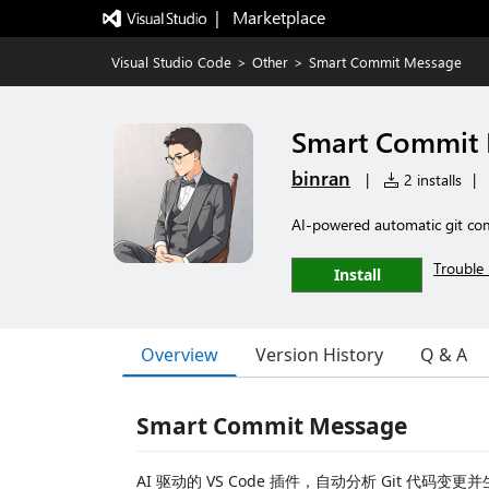
|   Marketplace
Visual Studio Code
>
Other
>
Smart Commit Message
Smart Commit
binran
|
2 installs
|
AI-powered automatic git co
Trouble 
Install
Overview
Version History
Q & A
Smart Commit Message
AI 驱动的 VS Code 插件，自动分析 Git 代码变更并