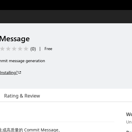
 Message
(
0
)
|
Free
mmit message generation
Installing?
Rating & Review
Wo
Un
生成高质量的 Commit Message。