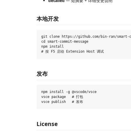
detailed
— 短摘要 + 详细变更说明
本地开发
git clone https://github.com/bin-ran/smart-c
cd smart-commit-message

npm install

发布
npm install -g @vscode/vsce

vsce package   # 打包

License