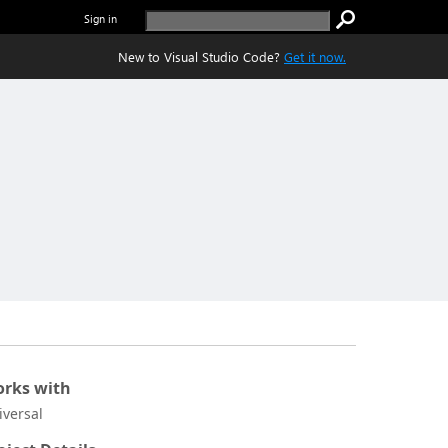
Sign in
New to Visual Studio Code?
Get it now.
rks with
iversal