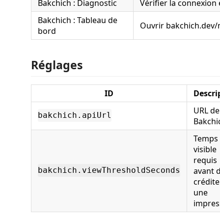
Bakchich : Diagnostic
Vérifier la connexion e
Bakchich : Tableau de
Ouvrir bakchich.dev/
bord
Réglages
ID
Descri
URL de 
bakchich.apiUrl
Bakchi
Temps
visible
requis
avant 
bakchich.viewThresholdSeconds
crédite
une
impres