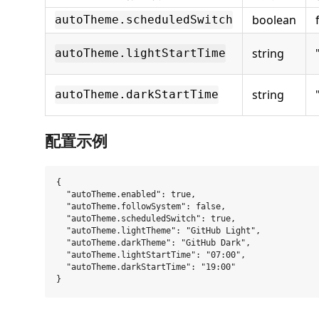
boolean
autoTheme.scheduledSwitch
string
autoTheme.lightStartTime
string
autoTheme.darkStartTime
配置示例
{

  "autoTheme.enabled": true,

  "autoTheme.followSystem": false,

  "autoTheme.scheduledSwitch": true,

  "autoTheme.lightTheme": "GitHub Light",

  "autoTheme.darkTheme": "GitHub Dark",

  "autoTheme.lightStartTime": "07:00",

  "autoTheme.darkStartTime": "19:00"
