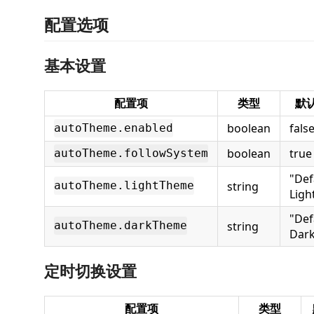
配置选项
基本设置
配置项
类型
默
boolean
fals
autoTheme.enabled
boolean
true
autoTheme.followSystem
"Def
string
autoTheme.lightTheme
Ligh
"Def
string
autoTheme.darkTheme
Dar
定时切换设置
配置项
类型