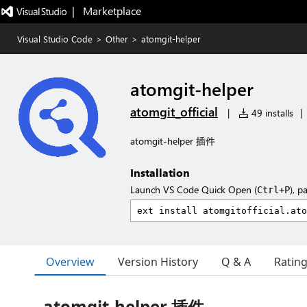
|   Marketplace
Visual Studio Code
>
Other
>
atomgit-helper
atomgit-helper
atomgit_official
|
49 installs
|
atomgit-helper 插件
Installation
Launch VS Code Quick Open (
), p
Ctrl+P
Overview
Version History
Q & A
Ratin
atomgit-helper 插件