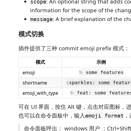
: An optional string that adds c
scope
information for the scope of the chang
: A brief explanation of the c
message
模式切换
插件提供了三种 commit emoji prefix 模式：
模式
示例
emoji
✨ some features
shortname
:sparkles: some featur
emoji_with_type
✨ feat: some feature
可在 UI 界面，按住 Alt 键，点击对应图标，进
也可以在命令面板中，输入
，
emoji format
命令面板呼出： windows 用户 ：Ctrl+Shift