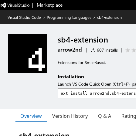
|   Marketplace
Visual Studio Code
>
Programming Languages
>
sb4-extension
sb4-extension
arrow2nd
|
607 installs
|
Extensions for SmileBasic4
Installation
Launch VS Code Quick Open (
), p
Ctrl+P
Overview
Version History
Q & A
Ratin
sb4-extension