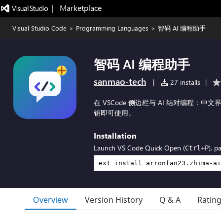
|   Marketplace
Visual Studio Code
>
Programming Languages
>
智码 AI 编程助手
智码 AI 编程助手
sanmao-tech
|
27 installs
|
在 VSCode 侧边栏与 AI 结对编程：
钥即可使用。
Installation
Launch VS Code Quick Open (
), p
Ctrl+P
Overview
Version History
Q & A
Ratin