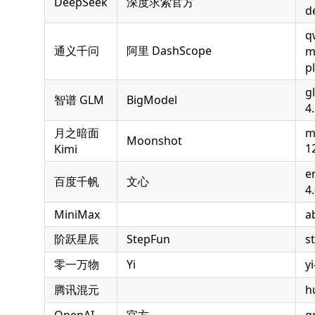
DeepSeek
深度求索官方
d
q
通义千问
阿里 DashScope
m
p
g
智谱 GLM
BigModel
4
月之暗面
m
Moonshot
1
Kimi
e
百度千帆
文心
4
MiniMax
a
阶跃星辰
StepFun
s
零一万物
Yi
y
腾讯混元
h