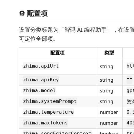
⚙️ 配置项
设置分类标题为「智码 AI 编程助手」，在设
可定位全部项。
配置项
类型
string
zhima.apiUrl
ht
string
zhima.apiKey
""
string
zhima.model
gp
string
资
zhima.systemPrompt
number
zhima.temperature
0.
number
zhima.maxTokens
40
boolean
zhima.sendEditorContext
tr