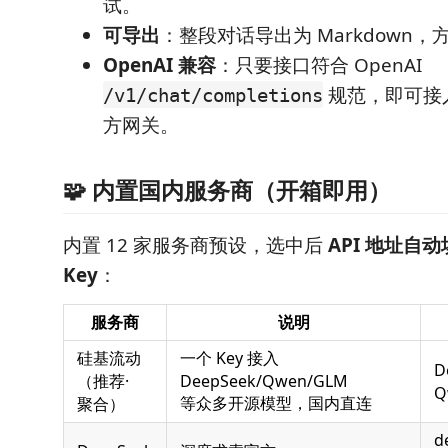
试。
可导出
：整段对话导出为 Markdown
OpenAI 兼容
：只要接口符合 OpenAI
规范，即可接
/v1/chat/completions
方网关。
🧩 内置国内服务商（开箱即用）
内置 12 家服务商预设，选中后
API 地址自
Key
：
服务商
说明
硅基流动
一个 Key 接入
D
（推荐·
DeepSeek/Qwen/GLM
Q
等众多开源模型，国内直连
聚合）
d