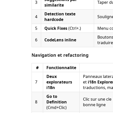
3
Taper d
similarite
Detection texte
4
Soulign
hardcode
5
Quick Fixes
(Ctrl+.)
Menu co
Boutons 
6
CodeLens inline
traduire
Navigation et refactoring
#
Fonctionnalite
Deux
Panneaux latera
7
explorateurs
et
i18n Explore
i18n
traductions, ma
Go to
Clic sur une cle
8
Definition
bonne ligne
(Cmd+Clic)