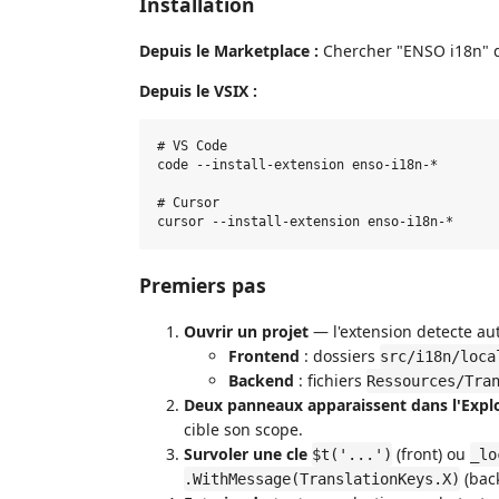
Installation
Depuis le Marketplace :
Chercher "ENSO i18n" d
Depuis le VSIX :
# VS Code

code --install-extension enso-i18n-*

# Cursor

Premiers pas
Ouvrir un projet
— l'extension detecte a
Frontend
: dossiers
src/i18n/loca
Backend
: fichiers
Ressources/Tra
Deux panneaux apparaissent dans l'Expl
cible son scope.
Survoler une cle
(front) ou
$t('...')
_lo
(back
.WithMessage(TranslationKeys.X)