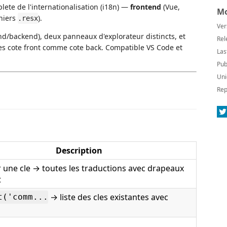
lete de l'internationalisation (i18n) —
frontend
(Vue,
Mo
chiers
).
.resx
Ver
d/backend), deux panneaux d'explorateur distincts, et
Rel
bles cote front comme cote back. Compatible VS Code et
Las
Pub
Uni
Rep
Description
 une cle → toutes les traductions avec drapeaux
t
→ liste des cles existantes avec
t('comm...