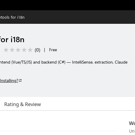
tools for i18n
or i18n
(
0
)
|
Free
ntend (Vue/TS/JS) and backend (C#) — IntelliSense, extraction, Claude
Installing?
Rating & Review
Wo
Un