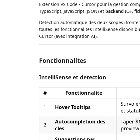
Extension VS Code / Cursor pour la gestion comp
TypeScript, JavaScript, JSON) et
backend
(C#, fi
Detection automatique des deux scopes (fronten
toutes les fonctionnalites IntelliSense disponi
Cursor (avec integration AI).
Fonctionnalites
IntelliSense et detection
#
Fonctionnalite
Survoler
1
Hover Tooltips
et statu
Autocompletion des
Taper
$
2
cles
preview
Suggestions par