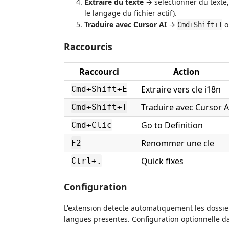
Extraire du texte
→ selectionner du texte
le langage du fichier actif).
Traduire avec Cursor AI
→
o
Cmd+Shift+T
Raccourcis
Raccourci
Action
Extraire vers cle i18n
Cmd+Shift+E
Traduire avec Cursor A
Cmd+Shift+T
Go to Definition
Cmd+Clic
Renommer une cle
F2
Quick fixes
Ctrl+.
Configuration
L'extension detecte automatiquement les dossier
langues presentes. Configuration optionnelle da