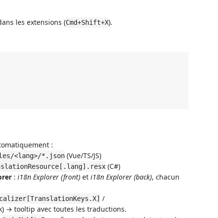
ans les extensions (
).
Cmd+Shift+X
utomatiquement :
(Vue/TS/JS)
les/<lang>/*.json
(C#)
nslationResource[.lang].resx
orer
:
i18n Explorer (front)
et
i18n Explorer (back)
, chacun
/
calizer[TranslationKeys.X]
) → tooltip avec toutes les traductions.