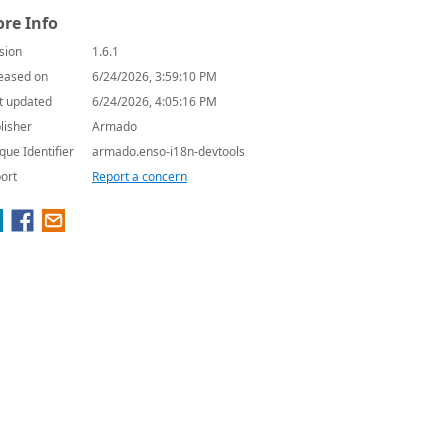
re Info
sion
1.6.1
eased on
6/24/2026, 3:59:10 PM
t updated
6/24/2026, 4:05:16 PM
lisher
Armado
que Identifier
armado.enso-i18n-devtools
ort
Report a concern