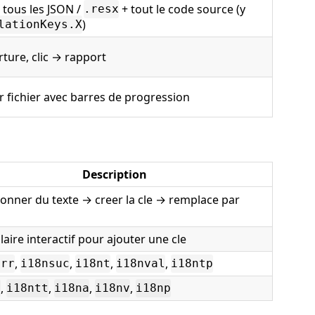
ous les JSON /
+ tout le code source (y
.resx
)
lationKeys.X
rture, clic → rapport
r fichier avec barres de progression
Description
ionner du texte → creer la cle → remplace par
aire interactif pour ajouter une cle
,
,
,
,
err
i18nsuc
i18nt
i18nval
i18ntp
,
,
,
,
t
i18ntt
i18na
i18nv
i18np