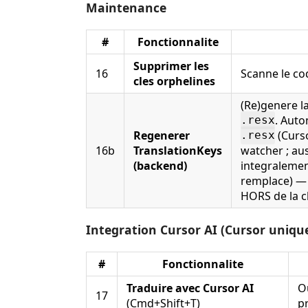
Maintenance
#
Fonctionnalite
Supprimer les
16
Scanne le co
cles orphelines
(Re)genere l
. Auto
.resx
Regenerer
(Curso
.resx
16b
TranslationKeys
watcher ; aus
(backend)
integralemen
remplace) — 
HORS de la c
Integration Cursor AI (Cursor uniq
#
Fonctionnalite
Traduire avec Cursor AI
O
17
(Cmd+Shift+T)
p