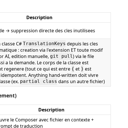
Description
de → suppression directe des cles inutilisees
a classe C#
depuis les cles
TranslationKeys
matique : creation via l'extension ET toute modif
r AI, edition manuelle,
) via le file
git pull
si a la demande. Le corps de la classe est
t regenere (tout ce qui est entre
et
est
{
}
idempotent. Anything hand-written doit vivre
lasse (ex.
dans un autre fichier)
partial class
uement)
Description
uvre le Composer avec fichier en contexte +
rompt de traduction