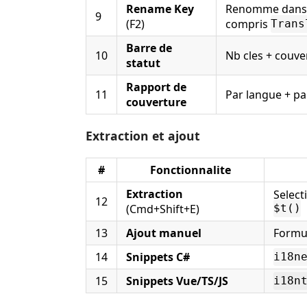
Rename Key
Renomme dans t
9
(F2)
compris
Trans
Barre de
10
Nb cles + couve
statut
Rapport de
11
Par langue + pa
couverture
Extraction et ajout
#
Fonctionnalite
Extraction
Select
12
(Cmd+Shift+E)
$t()
13
Ajout manuel
Formul
14
Snippets C#
i18n
15
Snippets Vue/TS/JS
i18n