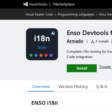
|   Marketplace
Visual Studio Code
>
Programming Languages
>
Enso Dev
Enso Devtools f
Armado
|
3 installs
|
Complete i18n tooling for fro
Code integration
Trouble 
Install
Overview
Version History
Q & A
ENSO i18n