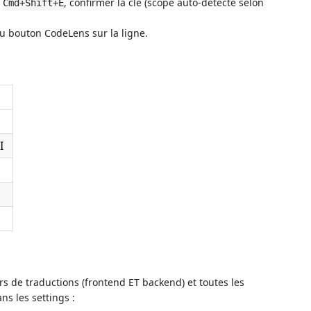
,
, confirmer la cle (scope auto-detecte selon
Cmd+Shift+E
u bouton CodeLens sur la ligne.
I
s de traductions (frontend ET backend) et toutes les
ns les settings :