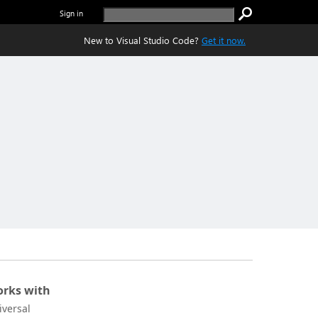
Sign in
New to Visual Studio Code?
Get it now.
rks with
iversal