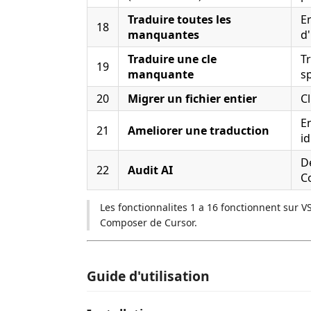
Traduire toutes les
E
18
manquantes
d
Traduire une cle
T
19
manquante
s
20
Migrer un fichier entier
Cl
E
21
Ameliorer une traduction
i
D
22
Audit AI
C
Les fonctionnalites 1 a 16 fonctionnent sur VS
Composer de Cursor.
Guide d'utilisation