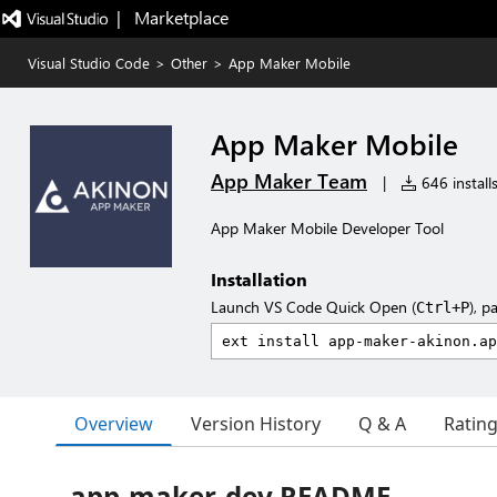
|   Marketplace
Visual Studio Code
>
Other
>
App Maker Mobile
App Maker Mobile
App Maker Team
|
646 install
App Maker Mobile Developer Tool
Installation
Launch VS Code Quick Open (
), p
Ctrl+P
Overview
Version History
Q & A
Ratin
app-maker-dev README